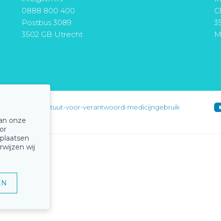
0888 800 400
Ch
Postbus 3089
3
3502 GB Utrecht
M
instituut-voor-verantwoord-medicijngebruik
van onze
or
 plaatsen
rwijzen wij
EN