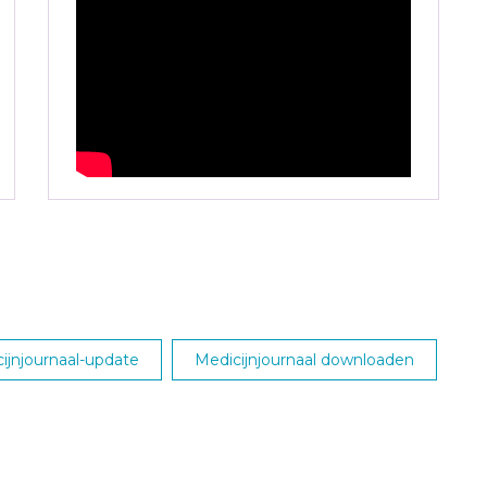
jnjournaal-update
Medicijnjournaal downloaden