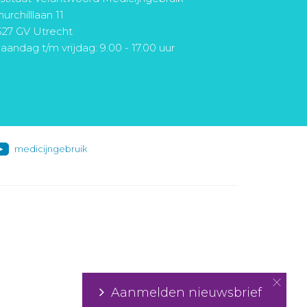
urchilllaan 11
527 GV Utrecht
aandag t/m vrijdag: 9.00 - 17.00 uur
medicijngebruik
Aanmelden nieuwsbrief