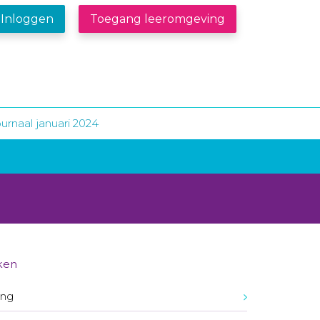
Inloggen
Toegang leeromgeving
urnaal januari 2024
ken
ing