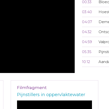
00:33
Bloed
03:40
Hoest
04:07
Demed
04:32
Ontsc
04:59
Valpr
05:35
Pijnst
10:12
Aanda
Filmfragment
Pijnstillers in oppervlaktewater