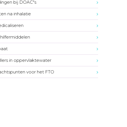
ingen bij DOAC"s
en na inhalatie
icaliseren
hilfermiddelen
oaat
illers in oppervlaktewater
chtspunten voor het FTO