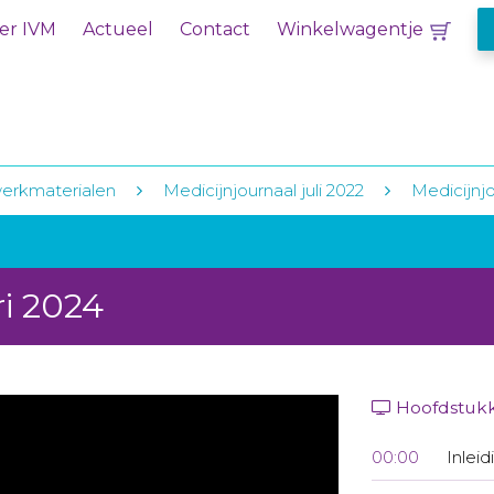
er IVM
Actueel
Contact
Winkelwagentje
erkmaterialen
Medicijnjournaal juli 2022
Medicijnjo
ri 2024
Hoofdstuk
00:00
Inleid