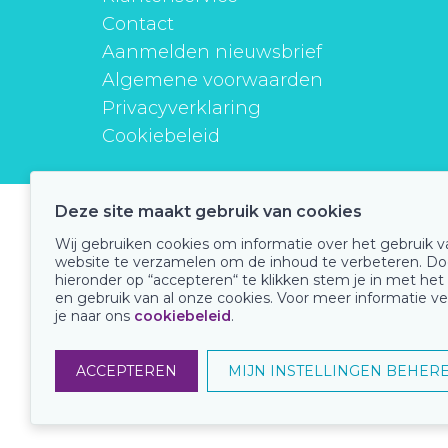
Contact
Aanmelden nieuwsbrief
Algemene voorwaarden
Privacyverklaring
Cookiebeleid
Deze site maakt gebruik van cookies
instituutverantwoordmedicijngebruik
Wij gebruiken cookies om informatie over het gebruik 
website te verzamelen om de inhoud te verbeteren. Do
hieronder op “accepteren“ te klikken stem je in met het
en gebruik van al onze cookies. Voor meer informatie ve
Onze keurmerken
je naar ons
cookiebeleid
.
ACCEPTEREN
MIJN INSTELLINGEN BEHER