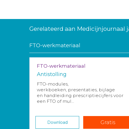
Gerelateerd aan Medicijnjournaal 
FTO-werkmateriaal
FTO-werkmateriaal
Antistolling
FTO-modules,
werkboeken, presentaties, bijlage
en handleiding prescriptiecijfers voor
een FTO of mul...
Gratis
Download