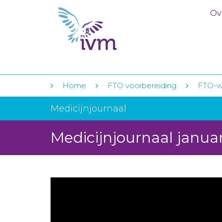
Ov
Home
FTO voorbereiding
FTO-w
Medicijnjournaal
Medicijnjournaal janua