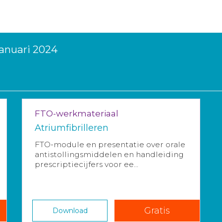
januari 2024
FTO-werkmateriaal
Atriumfibrilleren
FTO-module en presentatie over orale
antistollingsmiddelen en handleiding
prescriptiecijfers voor ee...
Gratis
Download