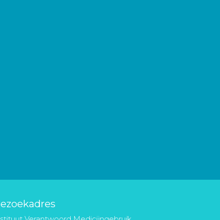
ezoekadres
nstituut Verantwoord Medicijngebruik