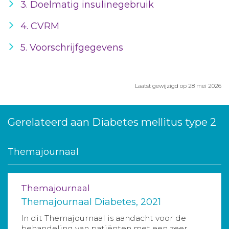
3. Doelmatig insulinegebruik
4. CVRM
5. Voorschrijfgegevens
Laatst gewijzigd op 28 mei 2026
Gerelateerd aan Diabetes mellitus type 2
Themajournaal
Themajournaal
Themajournaal Diabetes, 2021
In dit Themajournaal is aandacht voor de
behandeling van patiënten met een zeer