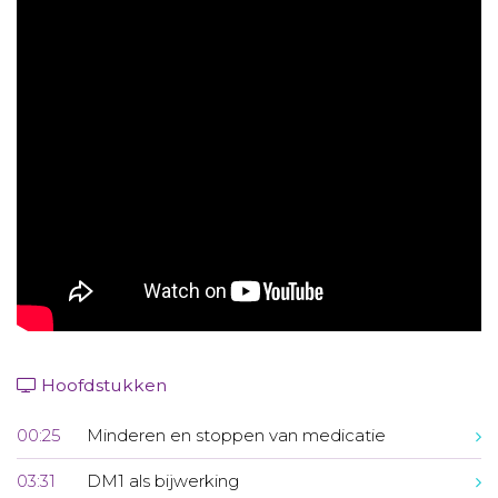
Aanmelden nieuwsbrief
Inloggen
Toegang leeromgeving
Hoofdstukken
00:25
Minderen en stoppen van medicatie
03:31
DM1 als bijwerking