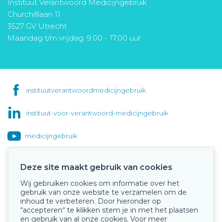
Instituut Verantwoord Medicijngebruik
Churchilllaan 11
3527 GV Utrecht
Maandag t/m vrijdag: 9.00 - 17.00 uur
instituutverantwoordmedicijngebruik
instituut-voor-verantwoord-medicijngebruik
medicijngebruik
Deze site maakt gebruik van cookies
Wij gebruiken cookies om informatie over het
Onze keurmerken
gebruik van onze website te verzamelen om de
inhoud te verbeteren. Door hieronder op
“accepteren“ te klikken stem je in met het plaatsen
en gebruik van al onze cookies. Voor meer