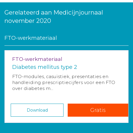
Gerelateerd aan Medicijnjournaal
november 2020
FTO-werkmateriaal
FTO-werkmateriaal
Diabetes mellitus type 2
FTO-modules, casuïstiek, presentaties en
handleiding prescriptiecijfers voor een FTO
over diabetes m...
Gratis
Download