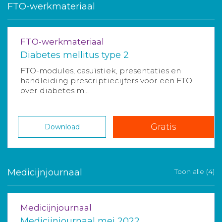
FTO-werkmateriaal
FTO-werkmateriaal
Diabetes mellitus type 2
FTO-modules, casuïstiek, presentaties en
handleiding prescriptiecijfers voor een FTO
over diabetes m...
Gratis
Download
Medicijnjournaal
Toon alle (4)
Medicijnjournaal
Medicijnjournaal mei 2022