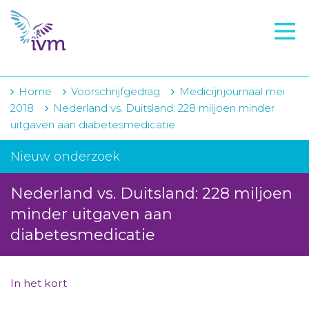
VMI
FTO voorbereiding
IVM-academie
Home
Voorschrijfgedrag
Medicijnjournaal mei
2018
Nederland vs. Duitsland: 228 miljoen minder
Zorginstellingen
uitgaven aan diabetesmedicatie
Voorschrijfgedrag
Nieuw onderzoek
Projecten
Nederland vs. Duitsland: 228 miljoen
Over IVM
minder uitgaven aan
diabetesmedicatie
Actueel
Contact
In het kort
Winkelwagentje