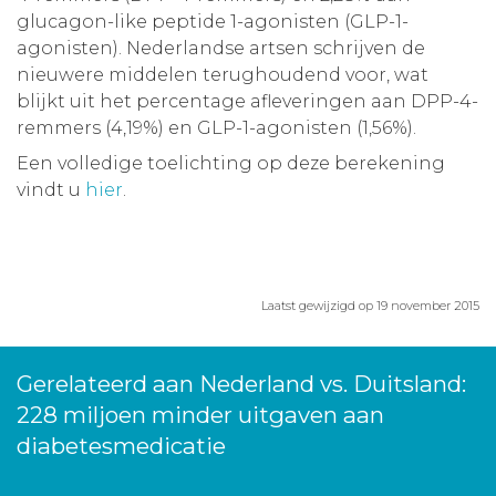
glucagon-like peptide 1-agonisten (GLP-1-
agonisten). Nederlandse artsen schrijven de
nieuwere middelen terughoudend voor, wat
blijkt uit het percentage afleveringen aan DPP-4-
remmers (4,19%) en GLP-1-agonisten (1,56%).
Een volledige toelichting op deze berekening
vindt u
hier
.
Laatst gewijzigd op 19 november 2015
Gerelateerd aan Nederland vs. Duitsland:
228 miljoen minder uitgaven aan
diabetesmedicatie