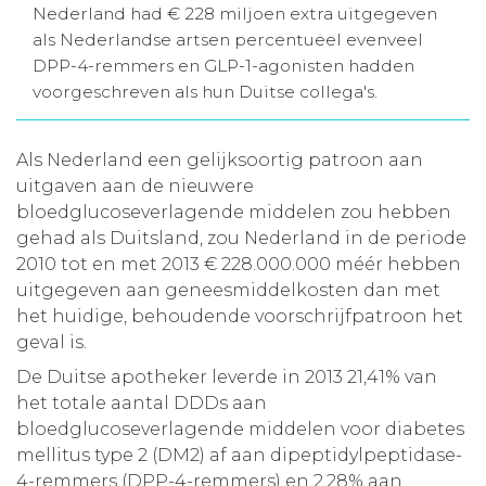
Nederland had € 228 miljoen extra uitgegeven
Aanmelden nieuwsbrief
als Nederlandse artsen percentueel evenveel
DPP-4-remmers en GLP-1-agonisten hadden
voorgeschreven als hun Duitse collega's.
Inloggen
Als Nederland een gelijksoortig patroon aan
Toegang leeromgeving
uitgaven aan de nieuwere
bloedglucoseverlagende middelen zou hebben
gehad als Duitsland, zou Nederland in de periode
2010 tot en met 2013 € 228.000.000 méér hebben
uitgegeven aan geneesmiddelkosten dan met
het huidige, behoudende voorschrijfpatroon het
geval is.
De Duitse apotheker leverde in 2013 21,41% van
het totale aantal DDDs aan
bloedglucoseverlagende middelen voor diabetes
mellitus type 2 (DM2) af aan dipeptidylpeptidase-
4-remmers (DPP-4-remmers) en 2,28% aan