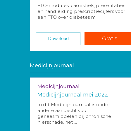
FTO-modules, casuïstiek, presentaties
en handleiding prescriptiecijfers voor
een FTO over diabetes m...
Gratis
Download
Medicijnjournaal
Medicijnjournaal
Medicijnjournaal mei 2022
In dit Medicijnjournaal is onder
andere aandacht voor
geneesmiddelen bij chronische
nierschade, het ...