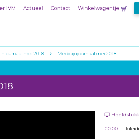
er IVM
Actueel
Contact
Winkelwagentje
jnjournaal mei 2018
Medicijnjournaal mei 2018
018
Hoofdstuk
00:00
Inleid