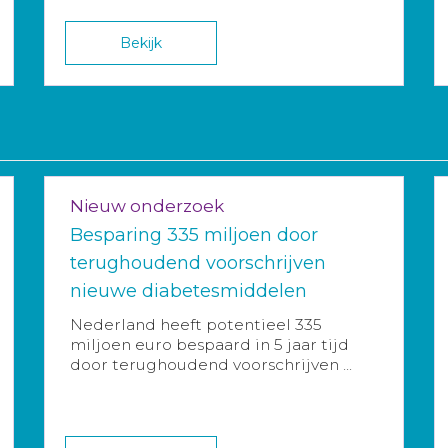
Bekijk
Nieuw onderzoek
Besparing 335 miljoen door
terughoudend voorschrijven
nieuwe diabetesmiddelen
Nederland heeft potentieel 335
miljoen euro bespaard in 5 jaar tijd
door terughoudend voorschrijven ...