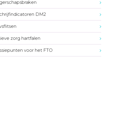
gerschapsbraken
chrijfindicatoren DM2
sflitsen
tieve zorg hartfalen
ssiepunten voor het FTO