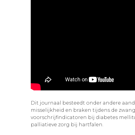
Dit journaal besteedt onder andere aan
misselijkheid en braken tijdens de zwang
voorschrijfindicatoren bij diabetes mellit
palliatieve zorg bij hartfalen.