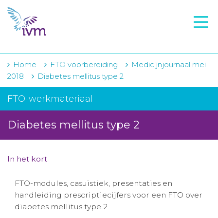
VMI
FTO voorbereiding
IVM-academie
Home
FTO voorbereiding
Medicijnjournaal mei
2018
Diabetes mellitus type 2
Zorginstellingen
FTO-werkmateriaal
Voorschrijfgedrag
Diabetes mellitus type 2
Projecten
Over IVM
In het kort
Actueel
FTO-modules, casuïstiek, presentaties en
Contact
handleiding prescriptiecijfers voor een FTO over
diabetes mellitus type 2
Winkelwagentje