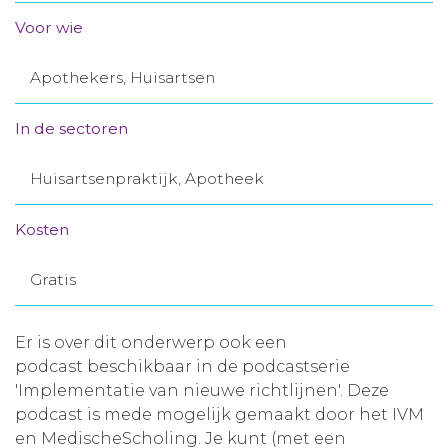
Aanmelden nieuwsbrief
Voor wie
Apothekers, Huisartsen
Inloggen
In de sectoren
Toegang leeromgeving
Huisartsenpraktijk, Apotheek
Kosten
Gratis
Er is over dit onderwerp ook een
podcast beschikbaar in de podcastserie
'Implementatie van nieuwe richtlijnen'. Deze
podcast is mede mogelijk gemaakt door het IVM
en MedischeScholing. Je kunt (met een