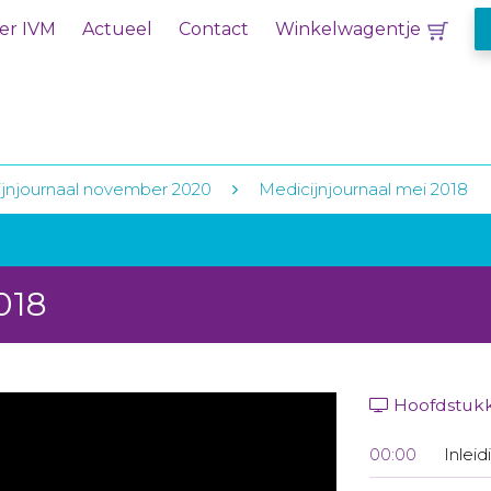
er IVM
Actueel
Contact
Winkelwagentje
jnjournaal november 2020
Medicijnjournaal mei 2018
018
Hoofdstuk
00:00
Inleid