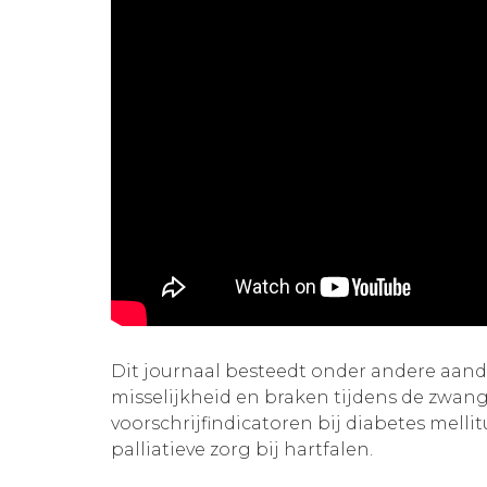
Dit journaal besteedt onder andere aan
misselijkheid en braken tijdens de zwang
voorschrijfindicatoren bij diabetes mellit
palliatieve zorg bij hartfalen.