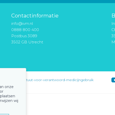
Contactinformatie
B
info@ivm.nl
I
0888 800 400
Ch
Postbus 3089
3
3502 GB Utrecht
M
instituut-voor-verantwoord-medicijngebruik
van onze
or
 plaatsen
rwijzen wij