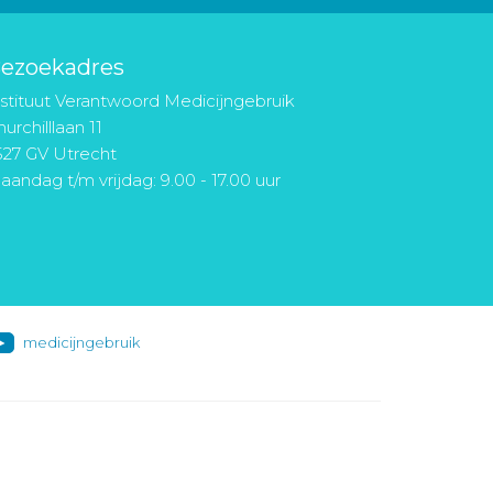
ezoekadres
nstituut Verantwoord Medicijngebruik
urchilllaan 11
527 GV Utrecht
aandag t/m vrijdag: 9.00 - 17.00 uur
medicijngebruik