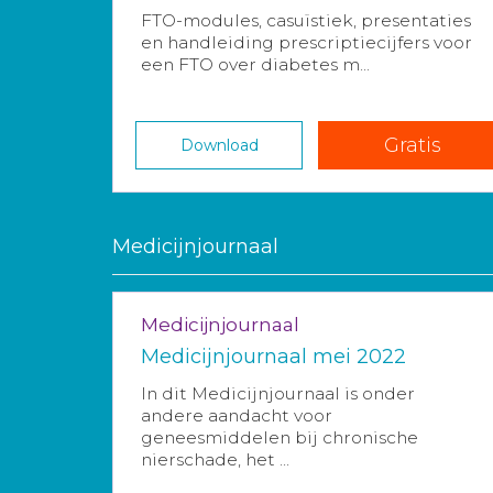
FTO-modules, casuïstiek, presentaties
en handleiding prescriptiecijfers voor
een FTO over diabetes m...
Gratis
Download
Medicijnjournaal
Medicijnjournaal
Medicijnjournaal mei 2022
In dit Medicijnjournaal is onder
andere aandacht voor
geneesmiddelen bij chronische
nierschade, het ...