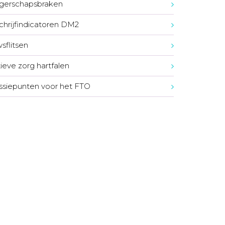
gerschapsbraken
chrijfindicatoren DM2
sflitsen
tieve zorg hartfalen
ssiepunten voor het FTO