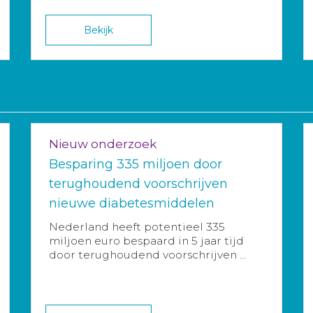
Bekijk
Nieuw onderzoek
Besparing 335 miljoen door
terughoudend voorschrijven
nieuwe diabetesmiddelen
Nederland heeft potentieel 335
miljoen euro bespaard in 5 jaar tijd
door terughoudend voorschrijven ...