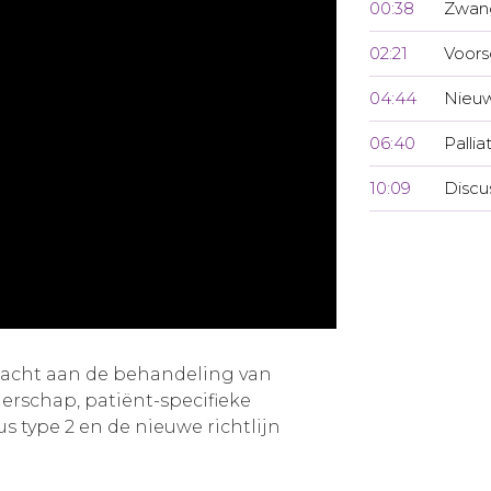
00:38
Zwan
02:21
Voors
04:44
Nieuw
06:40
Pallia
10:09
Discu
dacht aan de behandeling van
erschap, patiënt-specifieke
us type 2 en de nieuwe richtlijn