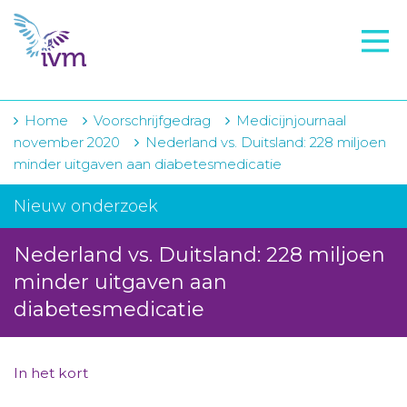
VMI
FTO voorbereiding
IVM-academie
Home
Voorschrijfgedrag
Medicijnjournaal
november 2020
Nederland vs. Duitsland: 228 miljoen
Zorginstellingen
minder uitgaven aan diabetesmedicatie
Voorschrijfgedrag
Nieuw onderzoek
Projecten
Nederland vs. Duitsland: 228 miljoen
Over IVM
minder uitgaven aan
diabetesmedicatie
Actueel
Contact
In het kort
Winkelwagentje