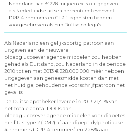
Nederland had € 228 miljoen extra uitgegeven
Aanmelden nieuwsbrief
als Nederlandse artsen percentueel evenveel
DPP-4-remmers en GLP-1-agonisten hadden
voorgeschreven als hun Duitse collega's.
Inloggen
Als Nederland een gelijksoortig patroon aan
Toegang leeromgeving
uitgaven aan de nieuwere
bloedglucoseverlagende middelen zou hebben
gehad als Duitsland, zou Nederland in de periode
2010 tot en met 2013 € 228.000.000 méér hebben
uitgegeven aan geneesmiddelkosten dan met
het huidige, behoudende voorschrijfpatroon het
geval is.
De Duitse apotheker leverde in 2013 21,41% van
het totale aantal DDDs aan
bloedglucoseverlagende middelen voor diabetes
mellitus type 2 (DM2) af aan dipeptidylpeptidase-
4-remmers (DPP-4-remmers) en 2,28% aan