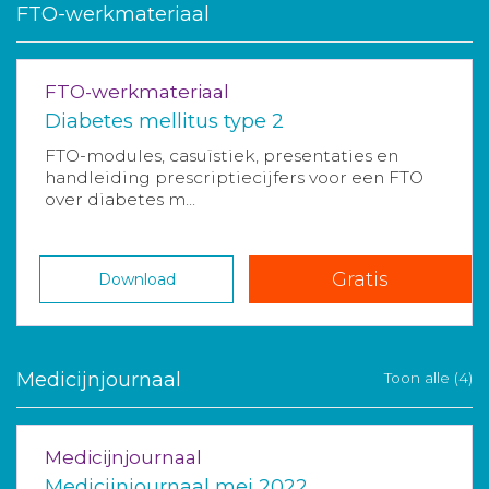
FTO-werkmateriaal
FTO-werkmateriaal
Diabetes mellitus type 2
FTO-modules, casuïstiek, presentaties en
handleiding prescriptiecijfers voor een FTO
over diabetes m...
Gratis
Download
Medicijnjournaal
Toon alle (4)
Medicijnjournaal
Medicijnjournaal mei 2022