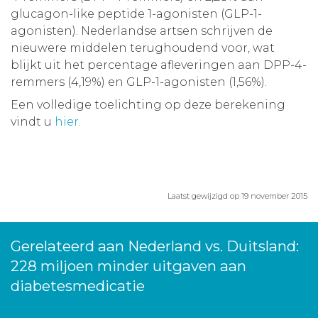
glucagon-like peptide 1-agonisten (GLP-1-
agonisten). Nederlandse artsen schrijven de
nieuwere middelen terughoudend voor, wat
blijkt uit het percentage afleveringen aan DPP-4-
remmers (4,19%) en GLP-1-agonisten (1,56%).
Een volledige toelichting op deze berekening
vindt u
hier
.
Laatst gewijzigd op 19 november 2015
Gerelateerd aan Nederland vs. Duitsland:
228 miljoen minder uitgaven aan
diabetesmedicatie