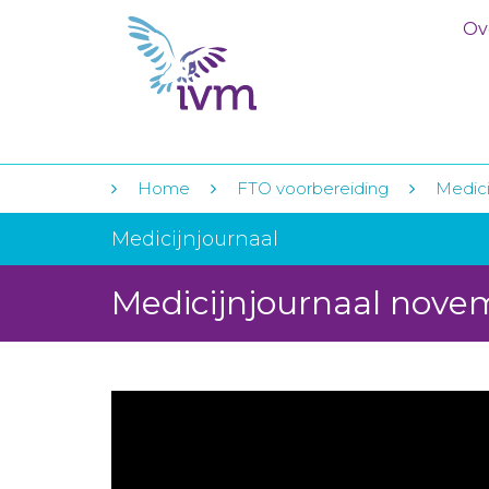
Ov
Home
FTO voorbereiding
Medici
Medicijnjournaal
Medicijnjournaal nove