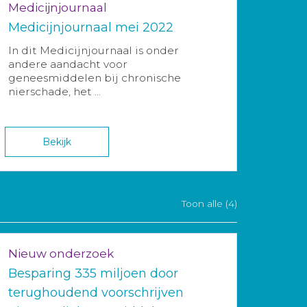
Medicijnjournaal
Medicijnjournaal mei 2022
In dit Medicijnjournaal is onder
andere aandacht voor
geneesmiddelen bij chronische
nierschade, het ...
Bekijk
Toon alle (4)
Nieuw onderzoek
Besparing 335 miljoen door
terughoudend voorschrijven