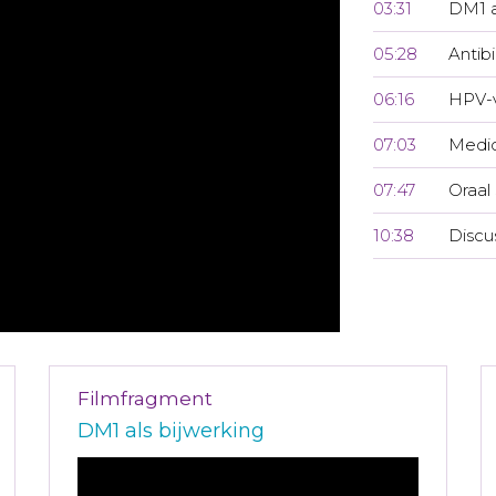
03:31
DM1 a
05:28
Antibi
06:16
HPV-v
07:03
Medic
07:47
Oraal
10:38
Discu
Filmfragment
DM1 als bijwerking