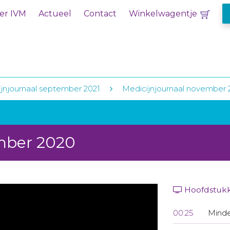
er IVM
Actueel
Contact
Winkelwagentje
jnjournaal september 2021
Medicijnjournaal november 
mber 2020
Hoofdstuk
00:25
Minde