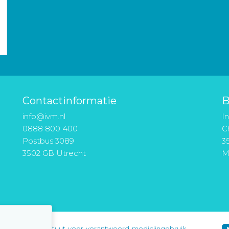
Contactinformatie
B
info@ivm.nl
I
0888 800 400
Ch
Postbus 3089
3
3502 GB Utrecht
M
instituut-voor-verantwoord-medicijngebruik