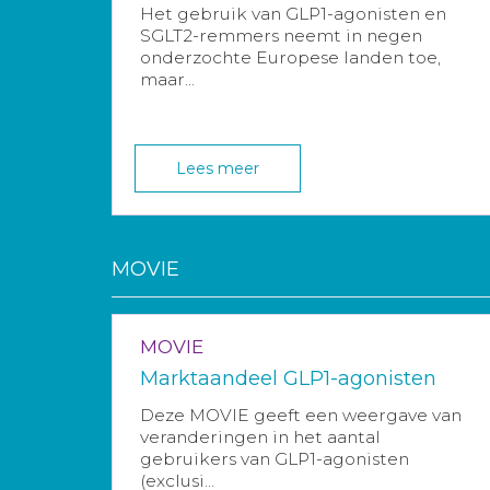
Het gebruik van GLP1-agonisten en
SGLT2-remmers neemt in negen
onderzochte Europese landen toe,
maar...
Lees meer
MOVIE
MOVIE
Marktaandeel GLP1-agonisten
Deze MOVIE geeft een weergave van
veranderingen in het aantal
gebruikers van GLP1-agonisten
(exclusi...