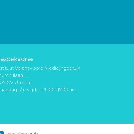
ezoekadres
nstituut Verantwoord Medicijngebruik
urchilllaan 11
527 GV Utrecht
aandag t/m vrijdag: 9.00 - 17.00 uur
medicijngebruik