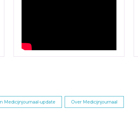
 Medicijnjournaal-update
Over Medicijnjournaal