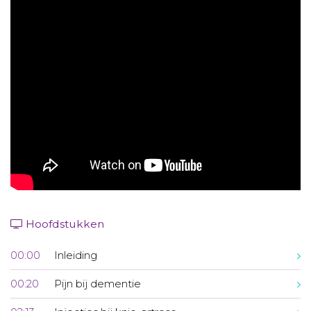
Aanmelden nieuwsbrief
Inloggen
Toegang leeromgeving
Hoofdstukken
00:00
Inleiding
00:20
Pijn bij dementie