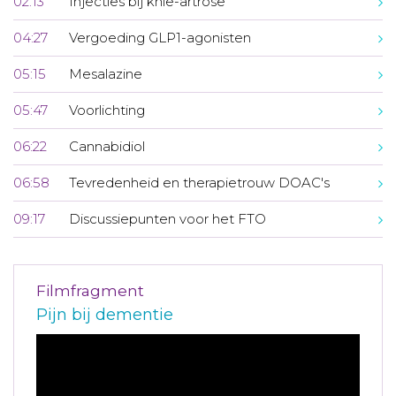
02:13
Injecties bij knie-artrose
04:27
Vergoeding GLP1-agonisten
05:15
Mesalazine
05:47
Voorlichting
06:22
Cannabidiol
06:58
Tevredenheid en therapietrouw DOAC's
09:17
Discussiepunten voor het FTO
Filmfragment
Pijn bij dementie