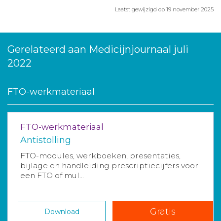
Laatst gewijzigd op 19 november 2025
Gerelateerd aan Medicijnjournaal juli
2022
FTO-werkmateriaal
FTO-werkmateriaal
Antistolling
FTO-modules, werkboeken, presentaties,
bijlage en handleiding prescriptiecijfers voor
een FTO of mul...
Gratis
Download