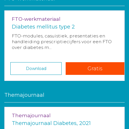
FTO-werkmateriaal
Diabetes mellitus type 2
FTO-modules, casuïstiek, presentaties en
handleiding prescriptiecijfers voor een FTO
over diabetes m...
Gratis
Download
Themajournaal
Themajournaal
Themajournaal Diabetes, 2021