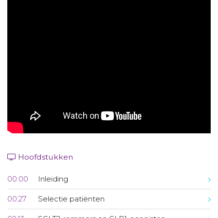
Aanmelden nieuwsbrief
Inloggen
Toegang leeromgeving
Hoofdstukken
00:00
Inleiding
00:27
Selectie patiënten