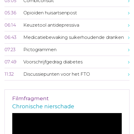
03:05
Combiconsult
05:36
Opioïden huisartsenpost
06:14
Keuzetool antidepressiva
06:43
Medicatiebewaking suikerhoudende dranken
07:23
Pictogrammen
07:49
Voorschrijfgedrag diabetes
11:32
Discussiepunten voor het FTO
Filmfragment
Chronische nierschade