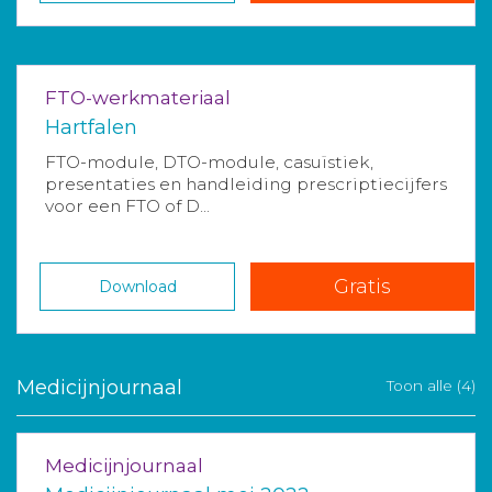
FTO-werkmateriaal
Hartfalen
FTO-module, DTO-module, casuïstiek,
presentaties en handleiding prescriptiecijfers
voor een FTO of D...
Gratis
Download
Medicijnjournaal
Toon alle (4)
Medicijnjournaal