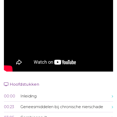
Aanmelden nieuwsbrief
Inloggen
Toegang leeromgeving
Hoofdstukken
00:00
Inleiding
00:23
Geneesmiddelen bij chronische nierschade