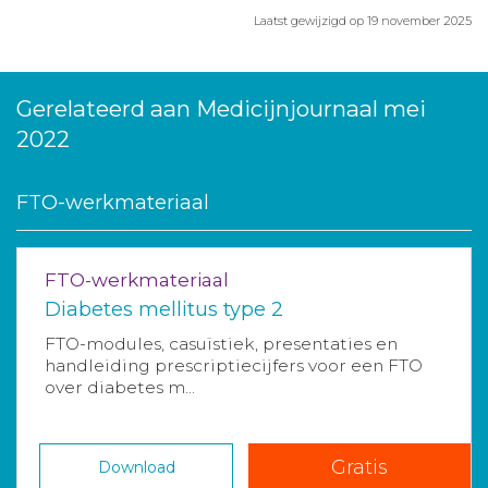
Laatst gewijzigd op 19 november 2025
Gerelateerd aan Medicijnjournaal mei
2022
FTO-werkmateriaal
FTO-werkmateriaal
Diabetes mellitus type 2
FTO-modules, casuïstiek, presentaties en
handleiding prescriptiecijfers voor een FTO
over diabetes m...
Gratis
Download