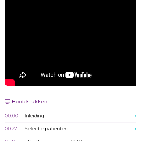
Aanmelden nieuwsbrief
Inloggen
Toegang leeromgeving
Hoofdstukken
00:00
Inleiding
00:27
Selectie patiënten