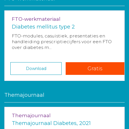
FTO-werkmateriaal
Diabetes mellitus type 2
FTO-modules, casuïstiek, presentaties en
handleiding prescriptiecijfers voor een FTO
over diabetes m...
Gratis
Download
Themajournaal
Themajournaal
Themajournaal Diabetes, 2021