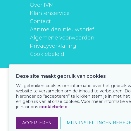
Over IVM
Klantenservice
Contact
Aanmelden nieuwsbrief
Algemene voorwaarden
Privacyverklaring
Cookiebeleid
Deze site maakt gebruik van cookies
instituutverantwoordmedicijngebruik
Wij gebruiken cookies om informatie over het gebruik 
website te verzamelen om de inhoud te verbeteren. Do
hieronder op “accepteren“ te klikken stem je in met het
en gebruik van al onze cookies. Voor meer informatie ve
Onze keurmerken
je naar ons
cookiebeleid
.
ACCEPTEREN
MIJN INSTELLINGEN BEHER