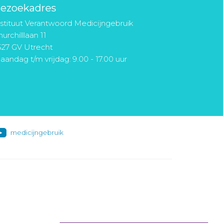
ezoekadres
nstituut Verantwoord Medicijngebruik
urchilllaan 11
527 GV Utrecht
aandag t/m vrijdag: 9.00 - 17.00 uur
medicijngebruik