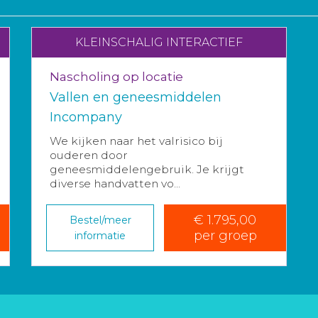
KLEINSCHALIG INTERACTIEF
Nascholing op locatie
Vallen en geneesmiddelen
Incompany
We kijken naar het valrisico bij
ouderen door
geneesmiddelengebruik. Je krijgt
diverse handvatten vo...
€ 1.795,00
Bestel/meer
per groep
informatie