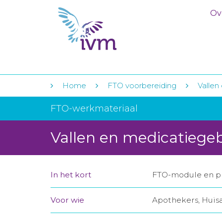
Ov
Home
FTO voorbereiding
Vallen
FTO-werkmateriaal
Vallen en medicatiege
In het kort
FTO-module en pr
Voor wie
Apothekers, Huis