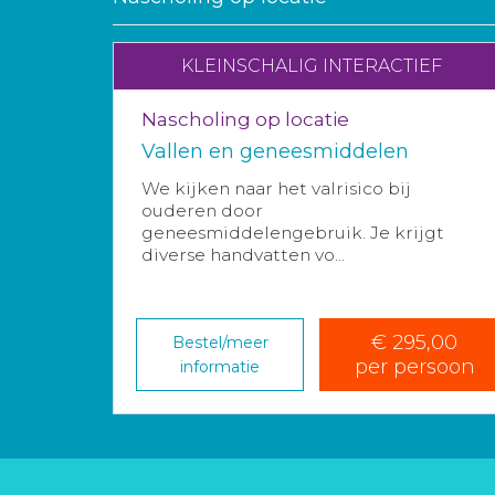
KLEINSCHALIG INTERACTIEF
Nascholing op locatie
Vallen en geneesmiddelen
We kijken naar het valrisico bij
ouderen door
geneesmiddelengebruik. Je krijgt
diverse handvatten vo...
€ 295,00
Bestel/meer
per persoon
informatie