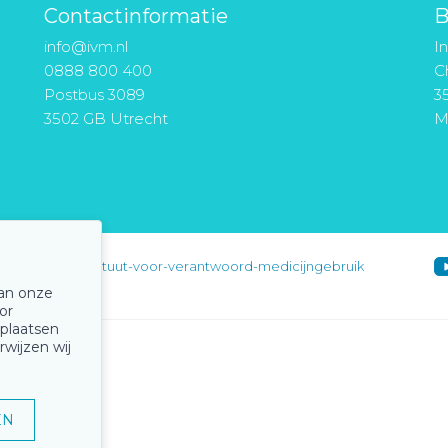
Contactinformatie
B
info@ivm.nl
I
0888 800 400
Ch
Postbus 3089
3
3502 GB Utrecht
M
instituut-voor-verantwoord-medicijngebruik
van onze
or
 plaatsen
rwijzen wij
EN