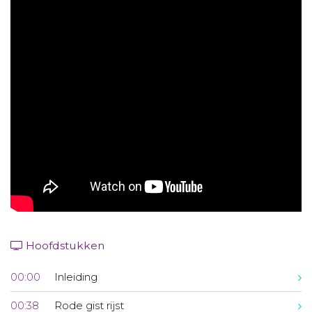
Aanmelden nieuwsbrief
Inloggen
Toegang leeromgeving
Hoofdstukken
00:00
Inleiding
00:38
Rode gist rijst