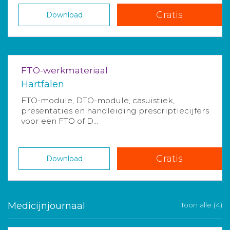
Gratis
Download
FTO-werkmateriaal
Hartfalen
FTO-module, DTO-module, casuïstiek,
presentaties en handleiding prescriptiecijfers
voor een FTO of D...
Gratis
Download
Medicijnjournaal
Toon alle (4)