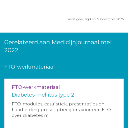
Laatst gewijzigd op 19 november 2025
Gerelateerd aan Medicijnjournaal mei
2022
FTO-werkmateriaal
FTO-werkmateriaal
Diabetes mellitus type 2
FTO-modules, casuïstiek, presentaties en
handleiding prescriptiecijfers voor een FTO
over diabetes m...