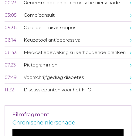
00:23
Geneesmiddelen bij chronische nierschade
03:05
Combiconsult
05:36
Opioïden huisartsenpost
06:14
Keuzetool antidepressiva
06:43
Medicatiebewaking suikerhoudende dranken
07:23
Pictogrammen
07:49
Voorschrijfgedrag diabetes
11:32
Discussiepunten voor het FTO
Filmfragment
Chronische nierschade