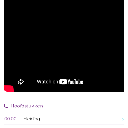
Aanmelden nieuwsbrief
Inloggen
Toegang leeromgeving
Hoofdstukken
00:00
Inleiding