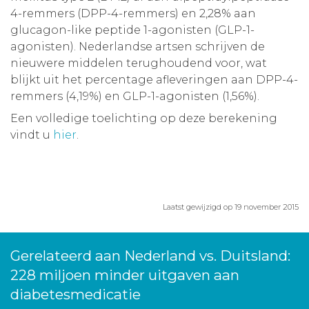
4-remmers (DPP-4-remmers) en 2,28% aan
glucagon-like peptide 1-agonisten (GLP-1-
agonisten). Nederlandse artsen schrijven de
nieuwere middelen terughoudend voor, wat
blijkt uit het percentage afleveringen aan DPP-4-
remmers (4,19%) en GLP-1-agonisten (1,56%).
Een volledige toelichting op deze berekening
vindt u
hier
.
Laatst gewijzigd op 19 november 2015
Gerelateerd aan Nederland vs. Duitsland:
228 miljoen minder uitgaven aan
diabetesmedicatie