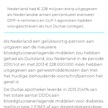
Aanmelden nieuwsbrief
Nederland had € 228 miljoen extra uitgegeven
als Nederlandse artsen percentueel evenveel
DPP-4-remmers en GLP-1-agonisten hadden
Inloggen
voorgeschreven als hun Duitse collega's.
Toegang leeromgeving
Als Nederland een gelijksoortig patroon aan
uitgaven aan de nieuwere
bloedglucoseverlagende middelen zou hebben
gehad als Duitsland, zou Nederland in de periode
2010 tot en met 2013 € 228.000.000 méér hebben
uitgegeven aan geneesmiddelkosten dan met
het huidige, behoudende voorschrijfpatroon het
geval is.
De Duitse apotheker leverde in 2013 21,41% van
het totale aantal DDDs aan
bloedglucoseverlagende middelen voor diabetes
mellitus type 2 (DM2) af aan dipeptidylpeptidase-