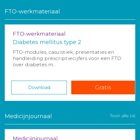
FTO-werkmateriaal
FTO-werkmateriaal
Diabetes mellitus type 2
FTO-modules, casuïstiek, presentaties en
handleiding prescriptiecijfers voor een FTO
over diabetes m...
Gratis
Download
Medicijnjournaal
Toon alle (4)
Medicijnjournaal