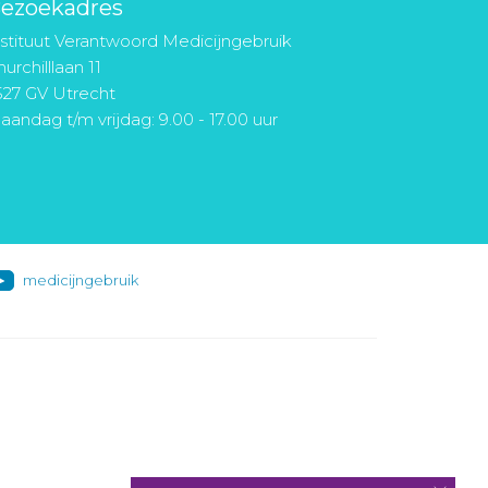
ezoekadres
nstituut Verantwoord Medicijngebruik
urchilllaan 11
527 GV Utrecht
aandag t/m vrijdag: 9.00 - 17.00 uur
medicijngebruik