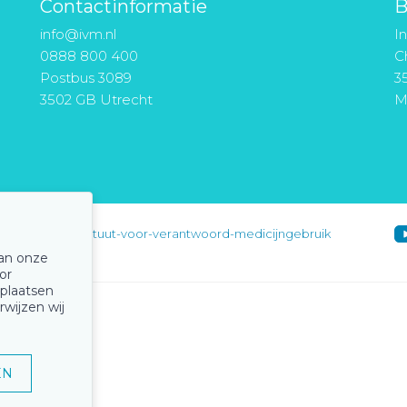
Contactinformatie
B
info@ivm.nl
I
0888 800 400
Ch
Postbus 3089
3
3502 GB Utrecht
M
instituut-voor-verantwoord-medicijngebruik
van onze
or
 plaatsen
rwijzen wij
EN