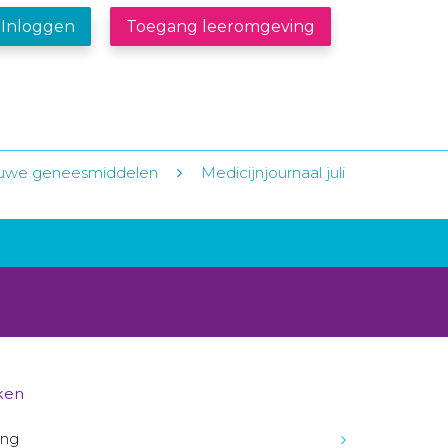
Inloggen
Toegang leeromgeving
ieuwe geneesmiddelen
Medicijnjournaal juli
ken
ing