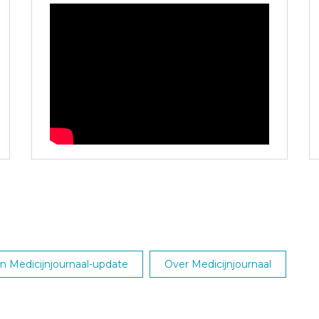
 Medicijnjournaal-update
Over Medicijnjournaal