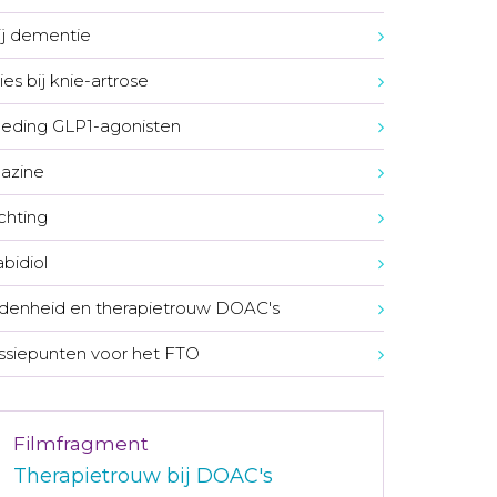
bij dementie
ies bij knie-artrose
eding GLP1-agonisten
azine
ichting
bidiol
denheid en therapietrouw DOAC's
ssiepunten voor het FTO
Filmfragment
Therapietrouw bij DOAC's