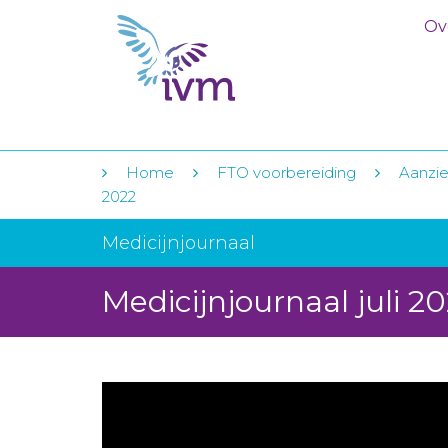
Ov
Home
FTO voorbereiding
Aanzie
2022
Medicijnjournaal
Medicijnjournaal juli 2