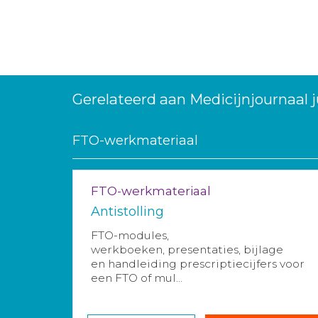
Gerelateerd aan Medicijnjournaal j
FTO-werkmateriaal
FTO-werkmateriaal
Antistolling
FTO-modules,
werkboeken, presentaties, bijlage
en handleiding prescriptiecijfers voor
een FTO of mul...