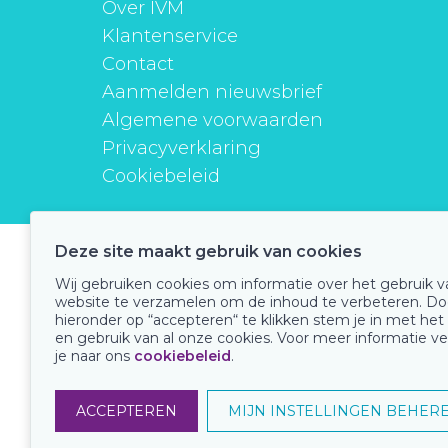
Over IVM
Klantenservice
Contact
Aanmelden nieuwsbrief
Algemene voorwaarden
Privacyverklaring
Cookiebeleid
Deze site maakt gebruik van cookies
instituutverantwoordmedicijngebruik
Wij gebruiken cookies om informatie over het gebruik 
website te verzamelen om de inhoud te verbeteren. Do
hieronder op “accepteren“ te klikken stem je in met het
en gebruik van al onze cookies. Voor meer informatie ve
Onze keurmerken
je naar ons
cookiebeleid
.
ACCEPTEREN
MIJN INSTELLINGEN BEHER