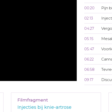
00:20
Pijn 
02:13
Inject
04:27
Vergo
05:15
Mesal
05:47
Voorl
06:22
Canna
06:58
Tevre
09:17
Discu
Filmfragment
Injecties bij knie-artrose