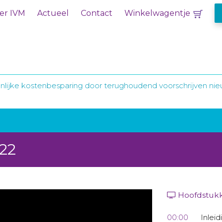
er IVM
Actueel
Contact
Winkelwagentje
nlijke kostenbesparing door terughoudend voorschrijven n
022
Hoofdstuk
00:00
Inleid