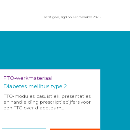
Laatst gewijzigd op 19 november 2025
FTO-werkmateriaal
Diabetes mellitus type 2
FTO-modules, casuïstiek, presentaties
en handleiding prescriptiecijfers voor
een FTO over diabetes m...