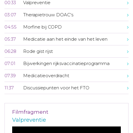
00:33
Valpreventie
03:07
Therapietrouw DOAC's
04:55
Morfine bij COPD
05:37
Medicatie aan het einde van het leven
06:28
Rode gist rijst
07:01
Bijwerkingen rijksvaccinatieprogramma
07:39
Medicatieoverdracht
11:37
Discussiepunten voor het FTO
Filmfragment
Valpreventie