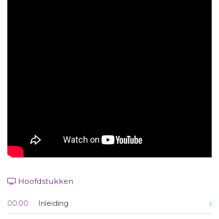
Aanmelden nieuwsbrief
Inloggen
Toegang leeromgeving
Hoofdstukken
00:00
Inleiding