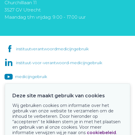
Churchilllaan 11
3527 GV Utrecht
Maandag t/m vrijdag: 9.00 - 17.00 uur
instituutverantwoordmedicijngebruik
instituut-voor-verantwoord-medicijngebruik
medicijngebruik
Deze site maakt gebruik van cookies
Wij gebruiken cookies om informatie over het
Onze keurmerken
gebruik van onze website te verzamelen om de
inhoud te verbeteren. Door hieronder op
“accepteren“ te klikken stem je in met het plaatsen
en gebruik van al onze cookies. Voor meer
informatie verwijzen wij je naar ons
cookiebeleid
.