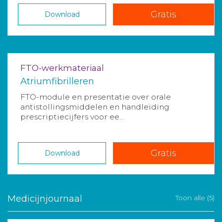
Gratis
Download
FTO-werkmateriaal
Atriumfibrilleren
FTO-module en presentatie over orale
antistollingsmiddelen en handleiding
prescriptiecijfers voor ee...
Gratis
Download
Medicijnjournaal
Toon alle (5)