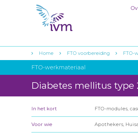
Ov
Home
FTO voorbereiding
FTO-w
FTO-werkmateriaal
Diabetes mellitus type 
In het kort
FTO-modules, casu
Voor wie
Apothekers, Huis