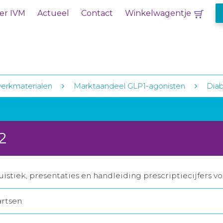
er IVM
Actueel
Contact
Winkelwagentje
erkmaterialen
Marktaandeel GLP1-agonisten
Diab
2
ïstiek, presentaties en handleiding prescriptiecijfers v
artsen