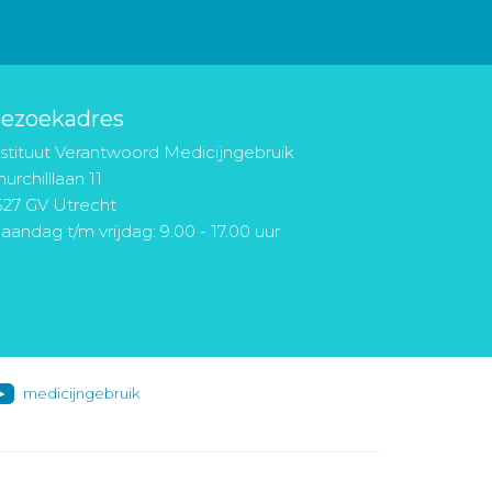
ezoekadres
nstituut Verantwoord Medicijngebruik
urchilllaan 11
527 GV Utrecht
aandag t/m vrijdag: 9.00 - 17.00 uur
medicijngebruik