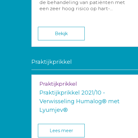
de behandeling van patiënten met
een zeer hoog risico op hart-...
Bekijk
Praktijkprikkel
Praktijkprikkel
Praktijkprikkel 2021/10 -
Verwisseling Humalog® met
Lyumjev®
Lees meer