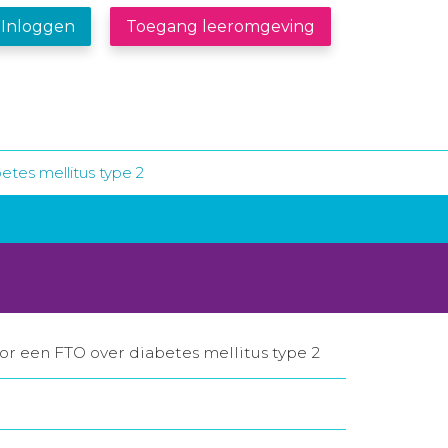
Inloggen
Toegang leeromgeving
etes mellitus type 2
oor een FTO over diabetes mellitus type 2