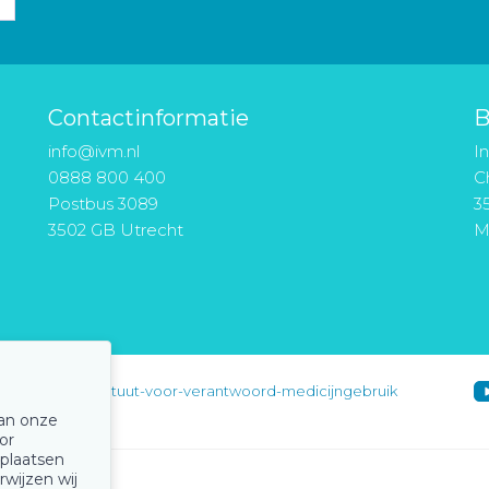
Contactinformatie
B
info@ivm.nl
I
0888 800 400
Ch
Postbus 3089
3
3502 GB Utrecht
M
instituut-voor-verantwoord-medicijngebruik
van onze
or
 plaatsen
rwijzen wij