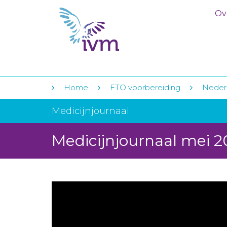
Ov
Home
FTO voorbereiding
Nederl
Medicijnjournaal
Medicijnjournaal mei 2