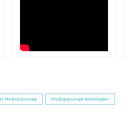
r Medicijnjournaal
Medicijnjournaal downloaden