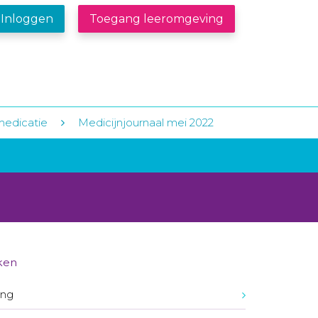
Inloggen
Toegang leeromgeving
medicatie
Medicijnjournaal mei 2022
ken
ing