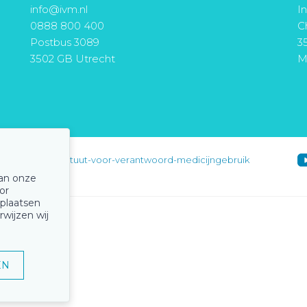
info@ivm.nl
I
0888 800 400
Ch
Postbus 3089
3
3502 GB Utrecht
M
instituut-voor-verantwoord-medicijngebruik
van onze
or
 plaatsen
rwijzen wij
EN