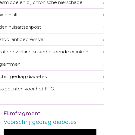
smiddelen bij chronische nierschade
consult
den huisartsenpost
tool antidepressiva
atiebewaking suikerhoudende dranken
ogrammen
chrijfgedrag diabetes
ssiepunten voor het FTO
Filmfragment
Voorschrijfgedrag diabetes