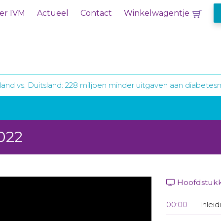
er IVM
Actueel
Contact
Winkelwagentje
and vs. Duitsland: 228 miljoen minder uitgaven aan diabetes
022
Hoofdstuk
00:00
Inleid