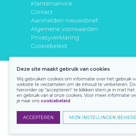
Klantenservice
Contact
Aanmelden nieuwsbrief
Algemene voorwaarden
Privacyverklaring
Cookiebeleid
Deze site maakt gebruik van cookies
instituutverantwoordmedicijngebruik
Wij gebruiken cookies om informatie over het gebruik 
website te verzamelen om de inhoud te verbeteren. Do
hieronder op “accepteren“ te klikken stem je in met het
en gebruik van al onze cookies. Voor meer informatie ve
Onze keurmerken
je naar ons
cookiebeleid
.
ACCEPTEREN
MIJN INSTELLINGEN BEHER