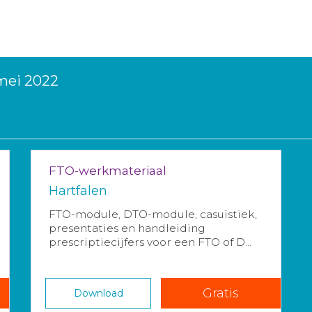
 mei 2022
FTO-werkmateriaal
Hartfalen
FTO-module, DTO-module, casuïstiek,
presentaties en handleiding
prescriptiecijfers voor een FTO of D...
Gratis
Download