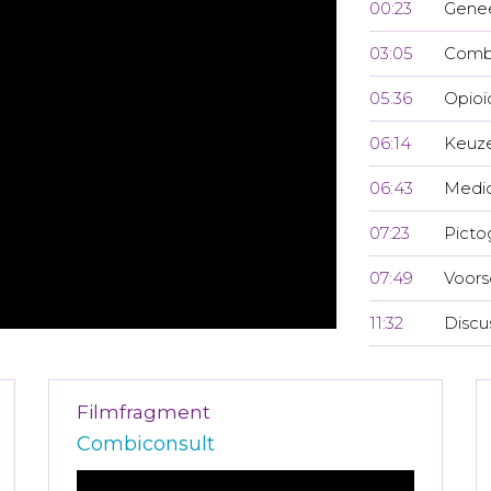
00:23
Genee
03:05
Combi
05:36
Opioï
06:14
Keuze
06:43
Medic
07:23
Pict
07:49
Voors
11:32
Discu
Filmfragment
Combiconsult