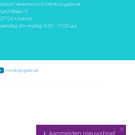
nstituut Verantwoord Medicijngebruik
urchilllaan 11
527 GV Utrecht
aandag t/m vrijdag: 9.00 - 17.00 uur
medicijngebruik
Aanmelden nieuwsbrief