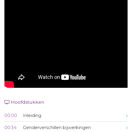
Aanmelden nieuwsbrief
Inloggen
Toegang leeromgeving
Hoofdstukken
00:00
Inleiding
00:34
Genderverschillen bijwerkingen