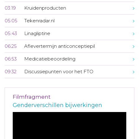
03:19
Kruidenproducten
05:05
Tekenradar.nl
05:43
Linagliptine
06:25
Aflevertermijn anticonceptiepil
06:53
Medicatiebeoordeling
09:32
Discussiepunten voor het FTO
Filmfragment
Genderverschillen bijwerkingen