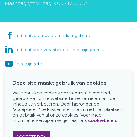
Maandag t/m vrijdag: 9.00 - 17.00 uur
instituutverantwoordmedicijngebruik
instituut-voor-verantwoord-medicijngebruik
medicijngebruik
Deze site maakt gebruik van cookies
Wij gebruiken cookies om informatie over het
Onze keurmerken
gebruik van onze website te verzamelen om de
inhoud te verbeteren. Door hieronder op
“accepteren“ te klikken stem je in met het plaatsen
en gebruik van al onze cookies. Voor meer
informatie verwijzen wij je naar ons
cookiebeleid
.