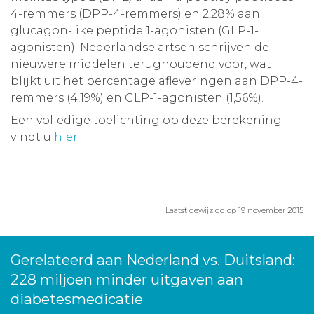
4-remmers (DPP-4-remmers) en 2,28% aan
glucagon-like peptide 1-agonisten (GLP-1-
agonisten). Nederlandse artsen schrijven de
nieuwere middelen terughoudend voor, wat
blijkt uit het percentage afleveringen aan DPP-4-
remmers (4,19%) en GLP-1-agonisten (1,56%).
Een volledige toelichting op deze berekening
vindt u
hier
.
Laatst gewijzigd op 19 november 2015
Gerelateerd aan Nederland vs. Duitsland:
228 miljoen minder uitgaven aan
diabetesmedicatie