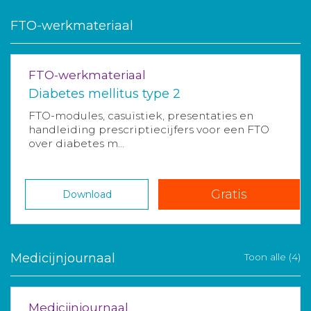
FTO-werkmateriaal
FTO-werkmateriaal
Diabetes mellitus type 2
FTO-modules, casuïstiek, presentaties en
handleiding prescriptiecijfers voor een FTO
over diabetes m...
Gratis
Download
Medicijnjournaal
Toon alle (4)
Medicijnjournaal