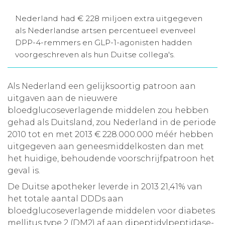
Aanmelden nieuwsbrief
Nederland had € 228 miljoen extra uitgegeven
als Nederlandse artsen percentueel evenveel
DPP-4-remmers en GLP-1-agonisten hadden
Inloggen
voorgeschreven als hun Duitse collega's.
Toegang leeromgeving
Als Nederland een gelijksoortig patroon aan
uitgaven aan de nieuwere
bloedglucoseverlagende middelen zou hebben
gehad als Duitsland, zou Nederland in de periode
2010 tot en met 2013 € 228.000.000 méér hebben
uitgegeven aan geneesmiddelkosten dan met
het huidige, behoudende voorschrijfpatroon het
geval is.
De Duitse apotheker leverde in 2013 21,41% van
het totale aantal DDDs aan
bloedglucoseverlagende middelen voor diabetes
mellitus type 2 (DM2) af aan dipeptidylpeptidase-