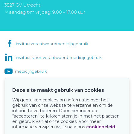
3527 GV Utrecht
Maandag t/m vrijdag: 9.00 - 17.00 uur
instituutverantwoordmedicijngebruik
instituut-voor-verantwoord-medicijngebruik
medicijngebruik
Deze site maakt gebruik van cookies
Wij gebruiken cookies om informatie over het
Onze keurmerken
gebruik van onze website te verzamelen om de
inhoud te verbeteren. Door hieronder op
“accepteren“ te klikken stem je in met het plaatsen
en gebruik van al onze cookies. Voor meer
informatie verwijzen wij je naar ons
cookiebeleid
.