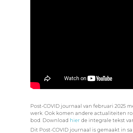
Post-COVID journaal van februari 2025 
werk. Ook komen andere actualiteiten 
bod. Download
hier
de integrale tekst v
Dit Post-COVID journaal is gemaakt in 