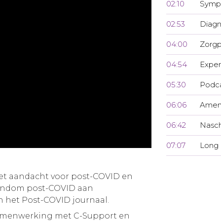
02:10
Symp
02:53
Diagn
04:00
Zorgp
04:54
Exper
05:30
Podca
06:06
Amen
06:42
Nasch
07:07
Long
met aandacht voor post-COVID en
rondom post-COVID aan
an het Post-COVID journaal.
samenwerking met C-Support en