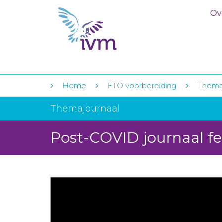
Ov
Home
FTO voorbereiding
Thema
Themajournaal
Post-COVID journaal fe