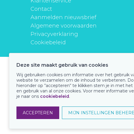
Klantenservice
Contact
Aanmelden nieuwsbrief
Algemene voorwaarden
Privacyverklaring
Cookiebeleid
Deze site maakt gebruik van cookies
instituutverantwoordmedicijngebruik
Wij gebruiken cookies om informatie over het gebruik 
website te verzamelen om de inhoud te verbeteren. Do
hieronder op “accepteren“ te klikken stem je in met het
en gebruik van al onze cookies. Voor meer informatie ve
Onze keurmerken
je naar ons
cookiebeleid
.
ACCEPTEREN
MIJN INSTELLINGEN BEHER