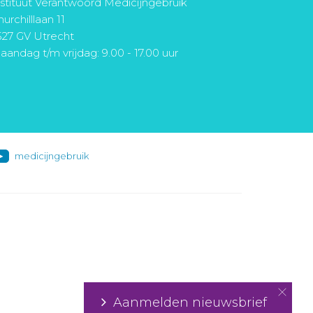
nstituut Verantwoord Medicijngebruik
urchilllaan 11
527 GV Utrecht
aandag t/m vrijdag: 9.00 - 17.00 uur
medicijngebruik
Aanmelden nieuwsbrief