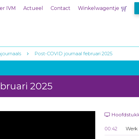
er IVM
Actueel
Contact
Winkelwagentje
journaals
Post-COVID journaal februari 2025
bruari 2025
Hoofdstuk
00:42
Werk 