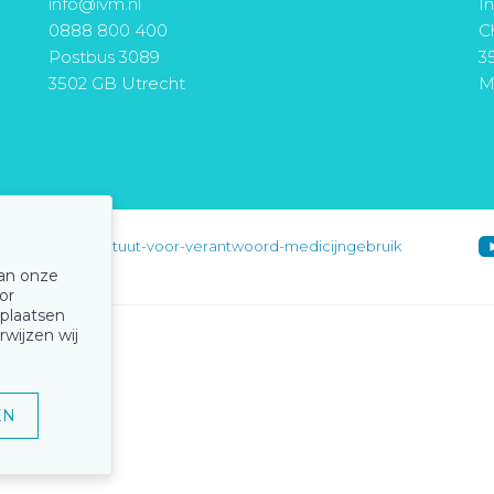
info@ivm.nl
I
0888 800 400
Ch
Postbus 3089
3
3502 GB Utrecht
M
instituut-voor-verantwoord-medicijngebruik
van onze
or
 plaatsen
rwijzen wij
EN