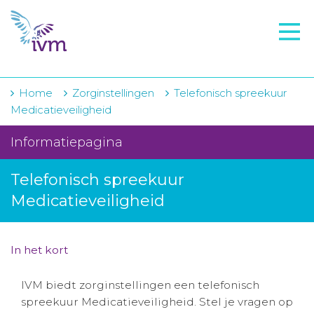
VMI
FTO voorbereiding
IVM-academie
Home
Zorginstellingen
Telefonisch spreekuur
Medicatieveiligheid
Zorginstellingen
Informatiepagina
Voorschrijfgedrag
Telefonisch spreekuur
Projecten
Medicatieveiligheid
Over IVM
Actueel
In het kort
Contact
IVM biedt zorginstellingen een telefonisch
spreekuur Medicatieveiligheid. Stel je vragen op
Winkelwagentje