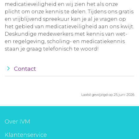
medicatieveiligheid en wij zien het als onze
plicht om onze kennis te delen. Tijdens ons gratis
en vrijblijvend spreekuur kan je al je vragen op
het gebied van medicatieveiligheid aan ons kwijt.
Deskundige medewerkers met kennis van wet-
en regelgeving, scholing- en medicatiekennis
staan je graag telefonisch te woord!
Contact
Laatst gewijzigd op 25 juni 2026
Over IVM
Klantenservice