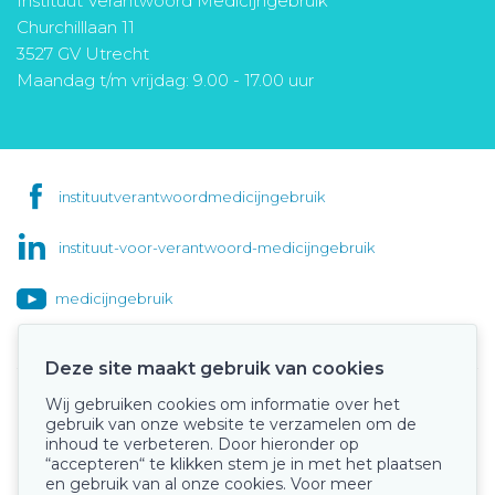
Instituut Verantwoord Medicijngebruik
Churchilllaan 11
3527 GV Utrecht
Maandag t/m vrijdag: 9.00 - 17.00 uur
instituutverantwoordmedicijngebruik
instituut-voor-verantwoord-medicijngebruik
medicijngebruik
Deze site maakt gebruik van cookies
Wij gebruiken cookies om informatie over het
Onze keurmerken
gebruik van onze website te verzamelen om de
inhoud te verbeteren. Door hieronder op
“accepteren“ te klikken stem je in met het plaatsen
en gebruik van al onze cookies. Voor meer