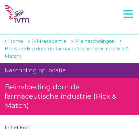
VMI
FTO voorbereiding
IVM-academie
Home
IVM-academie
Alle nascholingen
Beïnvloeding door de farmaceutische industrie (Pick &
Zorginstellingen
Match)
Voorschrijfgedrag
Nascholing op locatie
Projecten
Beïnvloeding door de
Over IVM
farmaceutische industrie (Pick &
Match)
Actueel
Contact
In het kort
Winkelwagentje