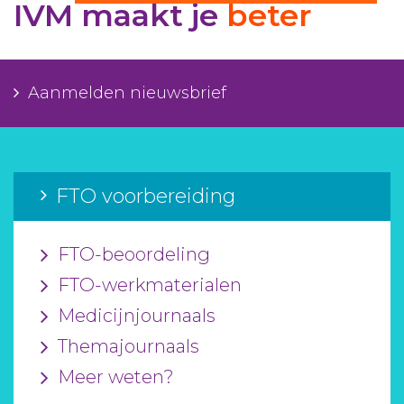
IVM maakt je
beter
Aanmelden nieuwsbrief
Inloggen
Aanmelden nieuwsbrief
Toegang leeromgeving
FTO voorbereiding
FTO-beoordeling
FTO-werkmaterialen
Medicijnjournaals
Themajournaals
Meer weten?