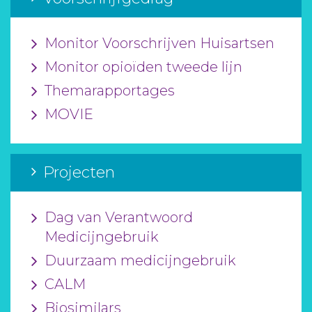
Monitor Voorschrijven Huisartsen
Monitor opioïden tweede lijn
Themarapportages
MOVIE
Projecten
Dag van Verantwoord
Medicijngebruik
Duurzaam medicijngebruik
CALM
Biosimilars