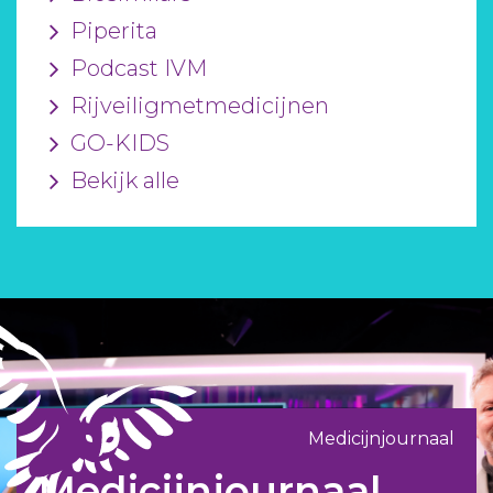
Piperita
Podcast IVM
Rijveiligmetmedicijnen
GO-KIDS
Bekijk alle
Medicijnjournaal
Medicijnjournaal