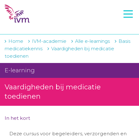
VMI
FTO voorbereiding
IVM-academie
Home
IVM-academie
Alle e-learnings
Basis
medicatiekennis
Vaardigheden bij medicatie
Zorginstellingen
toedienen
Voorschrijfgedrag
E-learning
Projecten
Vaardigheden bij medicatie
Over IVM
toedienen
Actueel
In het kort
Contact
Deze cursus voor begeleiders, verzorgenden en
Winkelwagentje