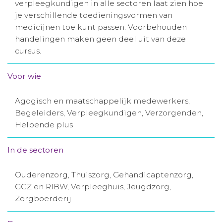
verpleegkundigen in alle sectoren laat zien hoe
Aanmelden nieuwsbrief
je verschillende toedieningsvormen van
medicijnen toe kunt passen. Voorbehouden
handelingen maken geen deel uit van deze
Inloggen
cursus.
Toegang leeromgeving
Voor wie
Agogisch en maatschappelijk medewerkers,
Begeleiders, Verpleegkundigen, Verzorgenden,
Helpende plus
In de sectoren
Ouderenzorg, Thuiszorg, Gehandicaptenzorg,
GGZ en RIBW, Verpleeghuis, Jeugdzorg,
Zorgboerderij