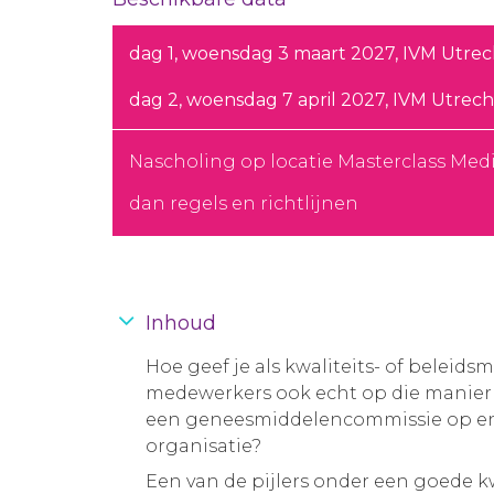
dag 1, woensdag 3 maart 2027, IVM Utrecht
dag 2, woensdag 7 april 2027, IVM Utrecht
Nascholing op locatie Masterclass Medi
dan regels en richtlijnen
Inhoud
Hoe geef je als kwaliteits- of beleid
medewerkers ook echt op die manier 
een geneesmiddelencommissie op en hoe
organisatie?
Een van de pijlers onder een goede kw