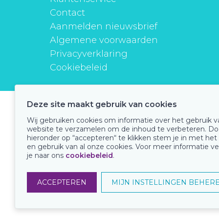
Contact
Aanmelden nieuwsbrief
Algemene voorwaarden
Privacyverklaring
Cookiebeleid
Deze site maakt gebruik van cookies
instituutverantwoordmedicijngebruik
Wij gebruiken cookies om informatie over het gebruik 
website te verzamelen om de inhoud te verbeteren. Do
hieronder op “accepteren“ te klikken stem je in met het
en gebruik van al onze cookies. Voor meer informatie ve
Onze keurmerken
je naar ons
cookiebeleid
.
ACCEPTEREN
MIJN INSTELLINGEN BEHER