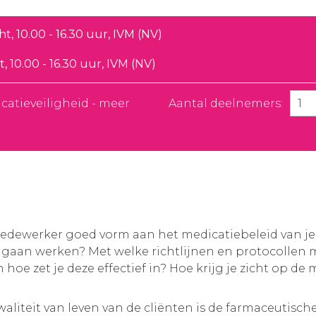
, 10.00 - 16.30 uur, IVM (NV)
, 10.00 - 16.30 uur, IVM (NV)
catieveiligheid - meer
Aantal deelnemers:
smedewerker goed vorm aan het medicatiebeleid van je
gaan werken? Met welke richtlijnen en protocollen m
 zet je deze effectief in? Hoe krijg je zicht op de m
aliteit van leven van de cliënten is de farmaceutische