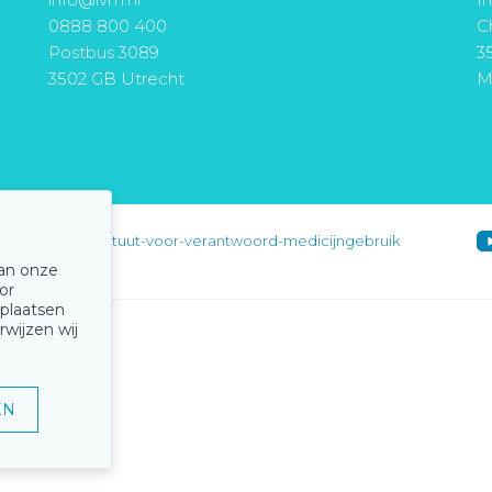
0888 800 400
Ch
Postbus 3089
3
3502 GB Utrecht
M
instituut-voor-verantwoord-medicijngebruik
van onze
or
 plaatsen
rwijzen wij
EN