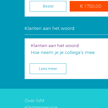
€ 1.750,00
Bestel
Klanten aan het woord
Klanten aan het woord
Hoe neem je je collega’s mee
Lees meer
Over IVM
Klantenservice