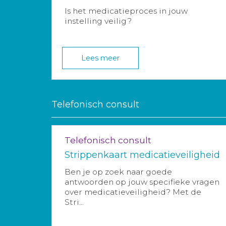
Is het medicatieproces in jouw
instelling veilig?
Lees meer
Telefonisch consult
Telefonisch consult
Strippenkaart medicatieveiligheid
Ben je op zoek naar goede
antwoorden op jouw specifieke vragen
over medicatieveiligheid? Met de
Stri...