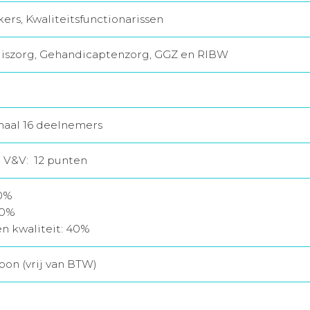
rs, Kwaliteitsfunctionarissen
iszorg, Gehandicaptenzorg, GGZ en RIBW
maal 16 deelnemers
r V&V: 12 punten
0%
40%
en kwaliteit: 40%
oon (vrij van BTW)