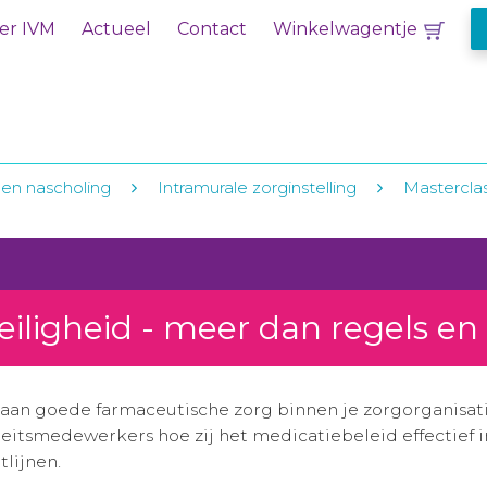
er IVM
Actueel
Contact
Winkelwagentje
 en nascholing
Intramurale zorginstelling
Masterclas
iligheid - meer dan regels en 
aan goede farmaceutische zorg binnen je zorgorganisati
iteitsmedewerkers hoe zij het medicatiebeleid effecti
tlijnen.