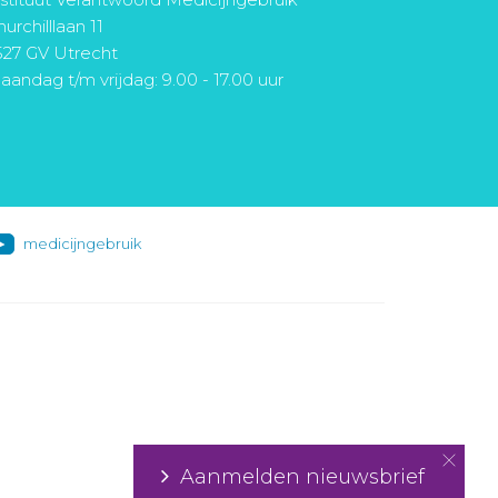
urchilllaan 11
527 GV Utrecht
aandag t/m vrijdag: 9.00 - 17.00 uur
medicijngebruik
Aanmelden nieuwsbrief