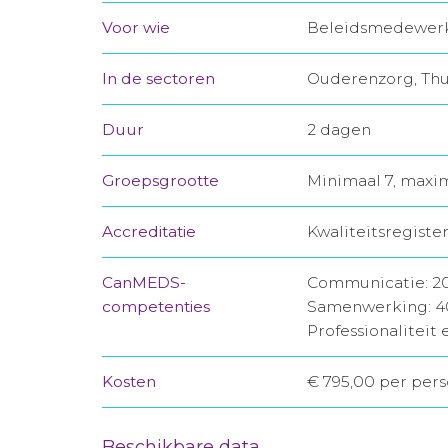
Voor wie
Beleidsmedewerke
In de sectoren
Ouderenzorg, Thu
Duur
2 dagen
Groepsgrootte
Minimaal 7, maxi
Accreditatie
Kwaliteitsregiste
CanMEDS-
Communicatie: 2
competenties
Samenwerking: 
Professionaliteit 
Kosten
€ 795,00 per pers
Beschikbare data