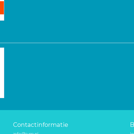
Contactinformatie
B
info@ivm.nl
I