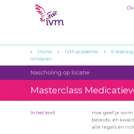
Ov
Home
IVM-academie
E-learning
richtlijnen
Nascholing op locatie
Masterclass Medicatieve
In het kort
Hoe geef je vorm 
beleids- en kwal
alle regels en rich