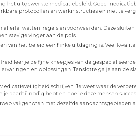
lling het uitgewerkte medicatiebeleid. Goed medicati
erkbare protocollen en werkinstructies en niet te v
allerlei wetten, regels en voorwaarden. Deze sluiten n
een stevige vinger aan de pols.
n van het beleid een flinke uitdaging is. Veel kwali
heid leer je de fijne kneepjes van de gespecialiseerde
 ervaringen en oplossingen. Tenslotte ga je aan de sl
Medicatieveiligheid schrijven. Je weet waar de verbete
e je daarbij nodig hebt en hoe je deze mensen succe
groep vakgenoten met dezelfde aandachtsgebieden als