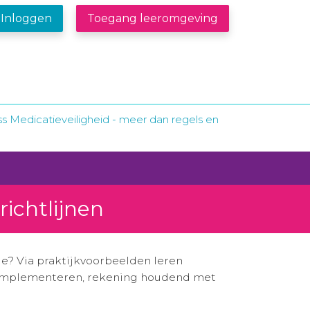
Inloggen
Toegang leeromgeving
s Medicatieveiligheid - meer dan regels en
richtlijnen
e? Via praktijkvoorbeelden leren
ef implementeren, rekening houdend met