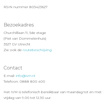
RSIN nummer 803423627
Bezoekadres
Churchilllaan 11, 5de etage
(Piet van Dommelenhuis)
3527 GV Utrecht
Zie ook de
routebeschrijving
Contact
E-mail:
info@ivm.nl
Telefoon: 0888 800 400
Het IVM is telefonisch bereikbaar van maandag tot en met
vrijdag van 9.00 tot 12.30 uur.