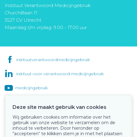
Instituut Verantwoord Medicijngebruik
Churchilllaan 11
3527 GV Utrecht
Maandag t/m vrijdag: 9.00 - 17.00 uur
instituutverantwoordmedicijngebruik
instituut-voor-verantwoord-medicijngebruik
medicijngebruik
Deze site maakt gebruik van cookies
Wij gebruiken cookies om informatie over het
Onze keurmerken
gebruik van onze website te verzamelen om de
inhoud te verbeteren. Door hieronder op
“accepteren“ te klikken stem je in met het plaatsen