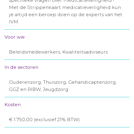
specifieke vragen over medicatieveiligheid?
Met de Strippenkaart medicatieveiligheid kun
Aanmelden nieuwsbrief
je altijd een beroep doen op de experts van het
IVM.
Inloggen
Voor wie
Toegang leeromgeving
Beleidsmedewerkers, Kwaliteitsadviseurs
In de sectoren
Ouderenzorg, Thuiszorg, Gehandicaptenzorg,
GGZ en RIBW, Jeugdzorg
Kosten
€ 1.750,00 (exclusief 21% BTW)