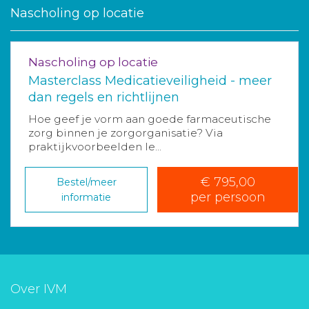
Nascholing op locatie
Nascholing op locatie
Masterclass Medicatieveiligheid - meer
dan regels en richtlijnen
Hoe geef je vorm aan goede farmaceutische
zorg binnen je zorgorganisatie? Via
praktijkvoorbeelden le...
€ 795,00
Bestel/meer
per persoon
informatie
Over IVM