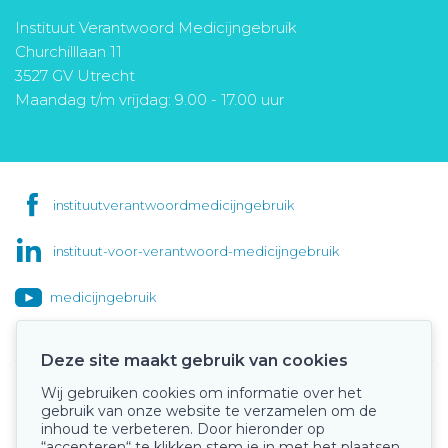
Instituut Verantwoord Medicijngebruik
Churchilllaan 11
3527 GV Utrecht
Maandag t/m vrijdag: 9.00 - 17.00 uur
instituutverantwoordmedicijngebruik
instituut-voor-verantwoord-medicijngebruik
medicijngebruik
Deze site maakt gebruik van cookies
Wij gebruiken cookies om informatie over het
Onze keurmerken
gebruik van onze website te verzamelen om de
inhoud te verbeteren. Door hieronder op
“accepteren“ te klikken stem je in met het plaatsen