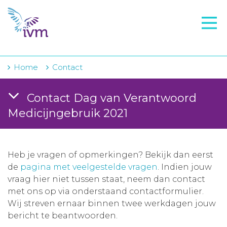
VMI
FTO voorbereiding
IVM-academie
Home
Contact
Zorginstellingen
Contact Dag van Verantwoord
Voorschrijfgedrag
Medicijngebruik 2021
Projecten
Over IVM
Heb je vragen of opmerkingen? Bekijk dan eerst
de
pagina met veelgestelde vragen
. Indien jouw
Actueel
vraag hier niet tussen staat, neem dan contact
met ons op via onderstaand contactformulier.
Contact
Wij streven ernaar binnen twee werkdagen jouw
bericht te beantwoorden.
Winkelwagentje