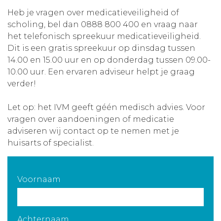
Heb je vragen over medicatieveiligheid of
Aanmelden nieuwsbrief
scholing, bel dan 0888 800 400 en vraag naar
het telefonisch spreekuur medicatieveiligheid.
Inloggen
Dit is een gratis spreekuur op dinsdag tussen
14.00 en 15.00 uur en op donderdag tussen 09.00-
10.00 uur. Een ervaren adviseur helpt je graag
Toegang leeromgeving
verder!
Let op: het IVM geeft géén medisch advies. Voor
vragen over aandoeningen of medicatie
adviseren wij contact op te nemen met je
huisarts of specialist.
Voornaam
Achternaam