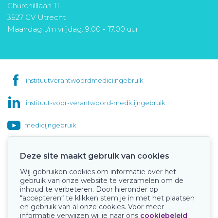
Churchilllaan 11
3527 GV Utrecht
Maandag t/m vrijdag: 9.00 - 17.00 uur
instituutverantwoordmedicijngebruik
instituut-voor-verantwoord-medicijngebruik
medicijngebruik
Deze site maakt gebruik van cookies
Wij gebruiken cookies om informatie over het
Onze keurmerken
gebruik van onze website te verzamelen om de
inhoud te verbeteren. Door hieronder op
“accepteren“ te klikken stem je in met het plaatsen
en gebruik van al onze cookies. Voor meer
informatie verwijzen wij je naar ons
cookiebeleid
.