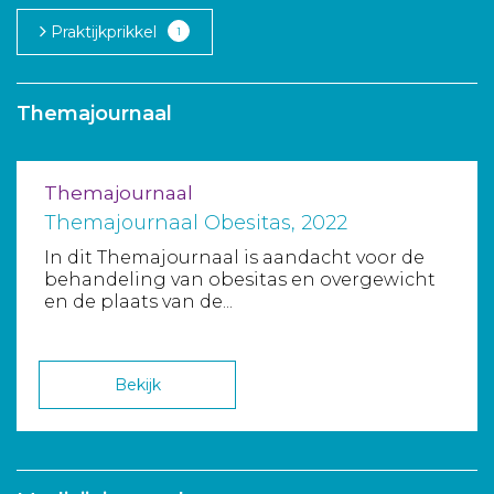
Aanmelden nieuwsbrief
Praktijkprikkel
1
Inloggen
Themajournaal
Toegang leeromgeving
Themajournaal
Themajournaal Obesitas, 2022
In dit Themajournaal is aandacht voor de
behandeling van obesitas en overgewicht
en de plaats van de...
Bekijk