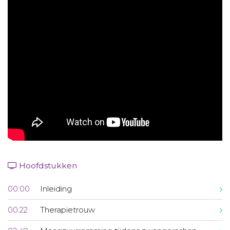
Aanmelden nieuwsbrief
Inloggen
Toegang leeromgeving
Hoofdstukken
00:00
Inleiding
00:22
Therapietrouw