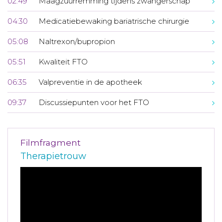
02:49
Maagzuurremming tijdens zwangerschap
04:30
Medicatiebewaking bariatrische chirurgie
05:08
Naltrexon/bupropion
05:51
Kwaliteit FTO
06:35
Valpreventie in de apotheek
09:37
Discussiepunten voor het FTO
Filmfragment
Therapietrouw