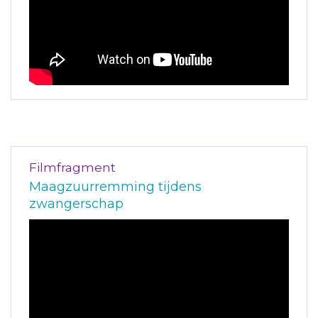
Filmfragment
Maagzuurremming tijdens
zwangerschap