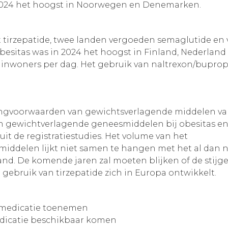
 2024 het hoogst in Noorwegen en Denemarken.
tirzepatide, twee landen vergoeden semaglutide en vi
 obesitas was in 2024 het hoogst in Finland, Nederland
0 inwoners per dag. Het gebruik van naltrexon/bupro
ingvoorwaarden van gewichtsverlagende middelen va
den gewichtverlagende geneesmiddelen bij obesitas
it de registratiestudies. Het volume van het
iddelen lijkt niet samen te hangen met het al dan 
land. De komende jaren zal moeten blijken of de stijg
 gebruik van tirzepatide zich in Europa ontwikkelt.
 medicatie toenemen
dicatie beschikbaar komen