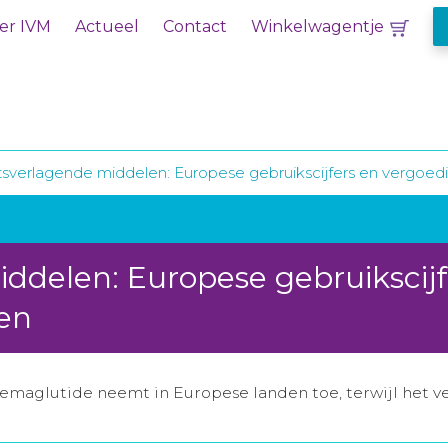
er IVM
Actueel
Contact
Winkelwagentje
sverlagende middelen: Europese gebruikscijfers en vergoe
ddelen: Europese gebruikscijf
en
emaglutide neemt in Europese landen toe, terwijl het ve