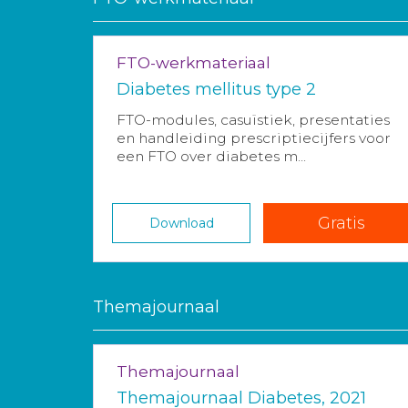
FTO-werkmateriaal
Diabetes mellitus type 2
FTO-modules, casuïstiek, presentaties
en handleiding prescriptiecijfers voor
een FTO over diabetes m...
Gratis
Download
Themajournaal
Themajournaal
Themajournaal Diabetes, 2021