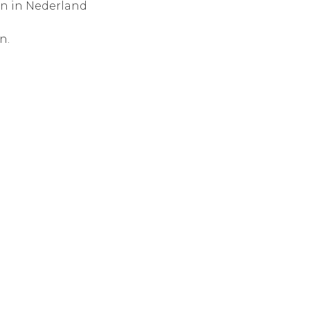
en in Nederland
n.