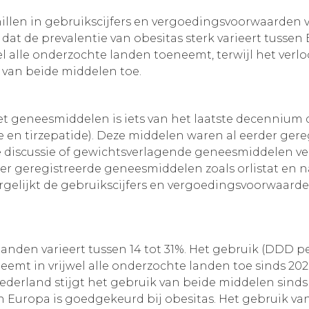
rschillen in gebruikscijfers en vergoedingsvoorwaard
dat de prevalentie van obesitas sterk varieert tusse
l alle onderzochte landen toeneemt, terwijl het verlo
 van beide middelen toe.
et geneesmiddelen is iets van het laatste decenniu
en tirzepatide). Deze middelen waren al eerder geregi
 discussie of gewichtsverlagende geneesmiddelen ve
r geregistreerde geneesmiddelen zoals orlistat en 
ergelijkt de gebruikscijfers en vergoedingsvoorwaar
landen varieert tussen 14 tot 31%. Het gebruik (DDD p
emt in vrijwel alle onderzochte landen toe sinds 202
Nederland stijgt het gebruik van beide middelen sinds
 in Europa is goedgekeurd bij obesitas. Het gebruik 