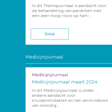
In dit Themajournaal is aandacht voor
de behandeling van patiënten met
een zeer hoog risico op hart-...
Bekijk
Medicijnjournaal
Medicijnjournaal
Medicijnjournaal maart 2024
In dit Medicijnjournaal is onder
andere aandacht voor
kruidenmiddelen en het verminderen
van onnodig...