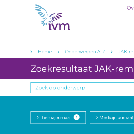
Ov
Home
Onderwerpen A-Z
JAK-r
Zoekresultaat JAK-re
Themajournaal
Medicijnjournaal
1