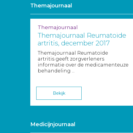
Themajournaal
Themajournaal
Themajournaal Reumatoïde
artritis, december 2017
Themajournaal Reumatoïde
artritis geeft zorgverleners
informatie over de medicamenteuze
behandeling ...
Bekijk
Medicijnjournaal