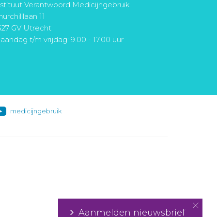
nstituut Verantwoord Medicijngebruik
urchilllaan 11
527 GV Utrecht
aandag t/m vrijdag: 9.00 - 17.00 uur
medicijngebruik
Aanmelden nieuwsbrief