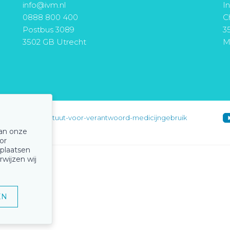
info@ivm.nl
I
0888 800 400
Ch
Postbus 3089
3
3502 GB Utrecht
M
instituut-voor-verantwoord-medicijngebruik
van onze
or
 plaatsen
rwijzen wij
EN