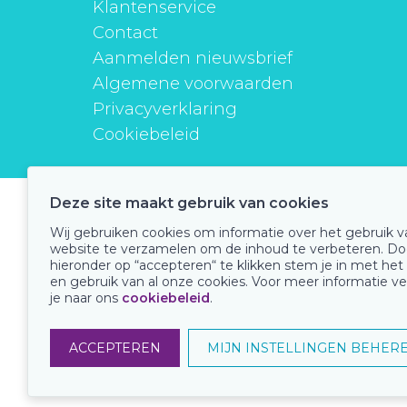
Klantenservice
Contact
Aanmelden nieuwsbrief
Algemene voorwaarden
Privacyverklaring
Cookiebeleid
Deze site maakt gebruik van cookies
instituutverantwoordmedicijngebruik
Wij gebruiken cookies om informatie over het gebruik 
website te verzamelen om de inhoud te verbeteren. Do
hieronder op “accepteren“ te klikken stem je in met het
en gebruik van al onze cookies. Voor meer informatie ve
Onze keurmerken
je naar ons
cookiebeleid
.
ACCEPTEREN
MIJN INSTELLINGEN BEHER