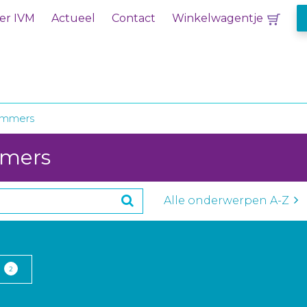
er IVM
Actueel
Contact
Winkelwagentje
emmers
mmers
Alle onderwerpen A-Z
2