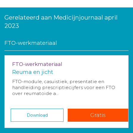
Gerelateerd aan Medicijnjournaal april
2023
FTO-werkmateriaal
FTO-werkmateriaal
Reuma en jicht
FTO-module, casuïstiek, presentatie en
handleiding prescriptiecijfers voor een FTO
over reumatoide a...
Gratis
Download