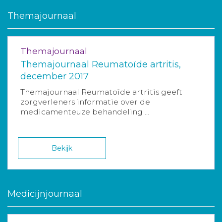
Themajournaal
Themajournaal
Themajournaal Reumatoïde artritis,
december 2017
Themajournaal Reumatoïde artritis geeft
zorgverleners informatie over de
medicamenteuze behandeling ...
Bekijk
Medicijnjournaal