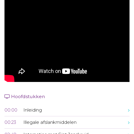
Aanmelden nieuwsbrief
Inloggen
Toegang leeromgeving
Hoofdstukken
00:00
Inleiding
00:23
Illegale afslankmiddelen