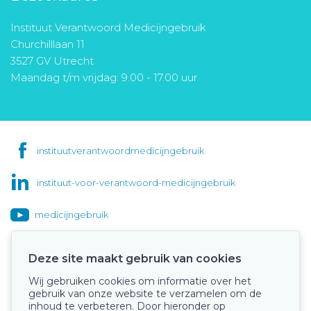
Instituut Verantwoord Medicijngebruik
Churchilllaan 11
3527 GV Utrecht
Maandag t/m vrijdag: 9.00 - 17.00 uur
instituutverantwoordmedicijngebruik
instituut-voor-verantwoord-medicijngebruik
medicijngebruik
Deze site maakt gebruik van cookies
Wij gebruiken cookies om informatie over het
Onze keurmerken
gebruik van onze website te verzamelen om de
inhoud te verbeteren. Door hieronder op