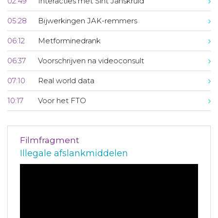
02:49
Interacties met Sint Janskruid
05:28
Bijwerkingen JAK-remmers
06:12
Metforminedrank
06:37
Voorschrijven na videoconsult
07:10
Real world data
10:17
Voor het FTO
Filmfragment
Illegale afslankmiddelen