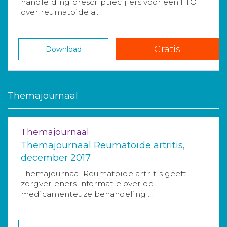
handleiding prescriptiecijfers voor een FTO
over reumatoide a...
Gratis
Download
Themajournaal
Themajournaal
Themajournaal Reumatoïde artritis,
december 2017
Themajournaal Reumatoïde artritis geeft
zorgverleners informatie over de
medicamenteuze behandeling ...