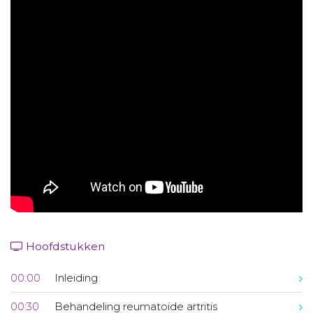
Aanmelden nieuwsbrief
Inloggen
Toegang leeromgeving
Hoofdstukken
00:00
Inleiding
00:30
Behandeling reumatoïde artritis