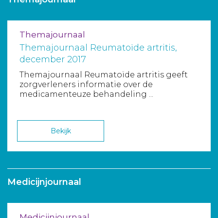
Aanmelden nieuwsbrief
Themajournaal
Inloggen
Themajournaal Reumatoïde artritis,
december 2017
Toegang leeromgeving
Themajournaal Reumatoïde artritis geeft
zorgverleners informatie over de
medicamenteuze behandeling ...
Bekijk
Medicijnjournaal
Medicijnjournaal