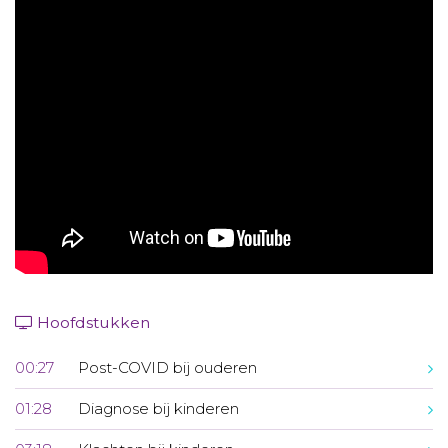
Aanmelden nieuwsbrief
Inloggen
Toegang leeromgeving
Hoofdstukken
00:27
Post-COVID bij ouderen
01:28
Diagnose bij kinderen