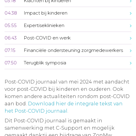
03:18
Klachten bij kinderen
04:38
Impact bij kinderen
05:55
Expertiseklinieken
06:43
Post-COVID en werk
07:15
Financiële ondersteuning zorgmedewerkers
07:50
Terugblik symposia
Post-COVID journaal van mei 2024 met aandacht
voor post-COVID bij kinderen en ouderen. Ook
komen andere actualiteiten rondom post-COVID
aan bod.
Download hier de integrale tekst van
het Post-COVID journaal.
Dit Post-COVID journaal is gemaakt in
samenwerking met C-Support en mogelijk
gemaakt dankzij een bijdrage van ZonMw.