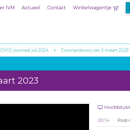
er IVM
Actueel
Contact
Winkelwagentje
OVID journaal juli 2024
Coronanieuws van 3 maart 2023
aart 2023
Hoofdstuk
00:14
Post-