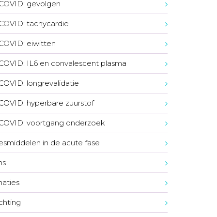
COVID: gevolgen
COVID: tachycardie
COVID: eiwitten
COVID: IL6 en convalescent plasma
COVID: longrevalidatie
COVID: hyperbare zuurstof
COVID: voortgang onderzoek
smiddelen in de acute fase
ns
naties
ichting