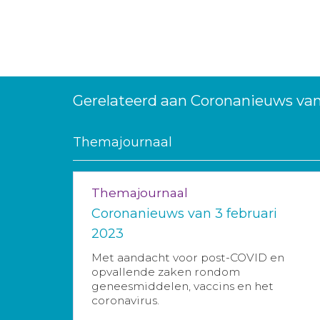
Gerelateerd aan Coronanieuws va
Themajournaal
Themajournaal
Coronanieuws van 3 februari
2023
Met aandacht voor post-COVID en
opvallende zaken rondom
geneesmiddelen, vaccins en het
coronavirus.