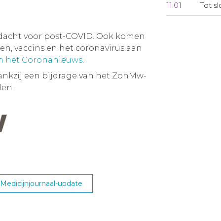
11:01
Tot sl
dacht voor post-COVID. Ook komen
, vaccins en het coronavirus aan
an het Coronanieuws
.
ankzij een bijdrage van het ZonMw-
en.
edicijnjournaal-update