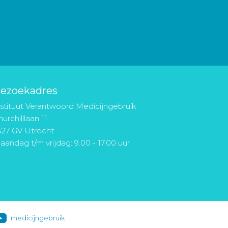
ezoekadres
nstituut Verantwoord Medicijngebruik
urchilllaan 11
527 GV Utrecht
aandag t/m vrijdag: 9.00 - 17.00 uur
medicijngebruik