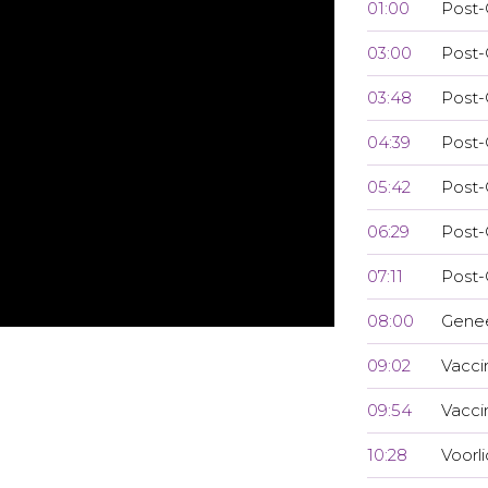
01:00
Post-
03:00
Post-
03:48
Post-
04:39
Post-
05:42
Post-
06:29
Post-
07:11
Post-
08:00
Genee
09:02
Vacci
09:54
Vacci
10:28
Voorl