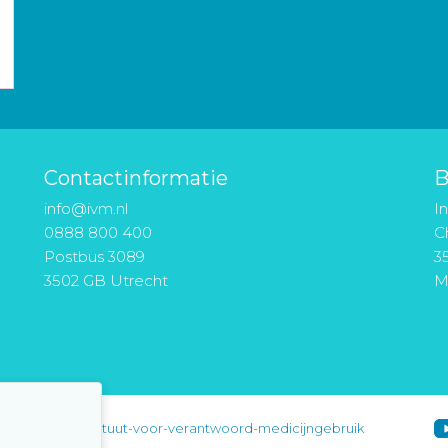
Contactinformatie
B
info@ivm.nl
I
0888 800 400
Ch
Postbus 3089
3
3502 GB Utrecht
M
instituut-voor-verantwoord-medicijngebruik