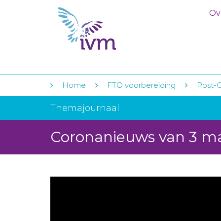
Ov
Home
FTO voorbereiding
Post-C
Themajournaal
Coronanieuws van 3 m