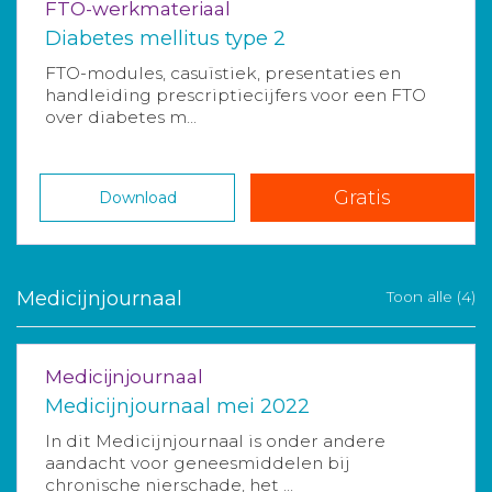
FTO-werkmateriaal
Diabetes mellitus type 2
FTO-modules, casuïstiek, presentaties en
handleiding prescriptiecijfers voor een FTO
over diabetes m...
Gratis
Download
Medicijnjournaal
Toon alle (4)
Medicijnjournaal
Medicijnjournaal mei 2022
In dit Medicijnjournaal is onder andere
aandacht voor geneesmiddelen bij
chronische nierschade, het ...