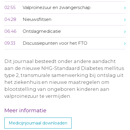
02:55
Valproïnezuur en zwangerschap
04:28
Nieuwsflitsen
06:46
Ontslagmedicatie
09:33
Discussiepunten voor het FTO
Dit journaal besteedt onder andere aandacht
aan de nieuwe NHG-Standaard Diabetes mellitus
type 2, transmurale samenwerking bij ontslag uit
het ziekenhuis en nieuwe maatregelen om
blootstelling van ongeboren kinderen aan
valproïnezuur te vermijden.
Meer informatie
Medicijnjournaal downloaden