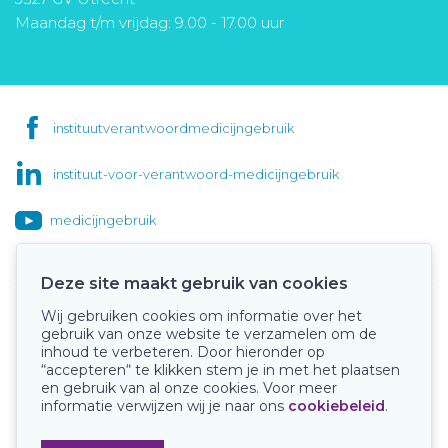
Maandag t/m vrijdag: 9.00 - 17.00 uur
instituutverantwoordmedicijngebruik
instituut-voor-verantwoord-medicijngebruik
medicijngebruik
Deze site maakt gebruik van cookies
Wij gebruiken cookies om informatie over het
Onze keurmerken
gebruik van onze website te verzamelen om de
inhoud te verbeteren. Door hieronder op
“accepteren“ te klikken stem je in met het plaatsen
en gebruik van al onze cookies. Voor meer
informatie verwijzen wij je naar ons
cookiebeleid
.