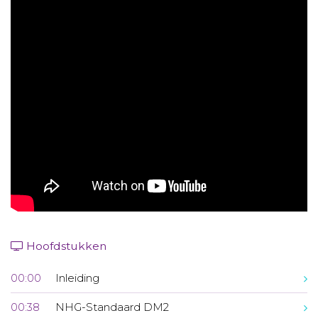
Aanmelden nieuwsbrief
Inloggen
Toegang leeromgeving
Hoofdstukken
00:00
Inleiding
00:38
NHG-Standaard DM2