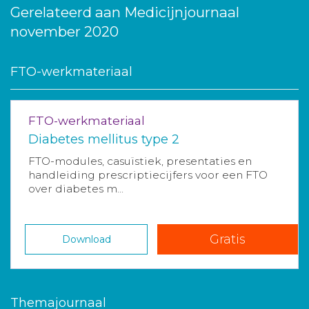
Gerelateerd aan Medicijnjournaal
november 2020
FTO-werkmateriaal
FTO-werkmateriaal
Diabetes mellitus type 2
FTO-modules, casuïstiek, presentaties en
handleiding prescriptiecijfers voor een FTO
over diabetes m...
Gratis
Download
Themajournaal