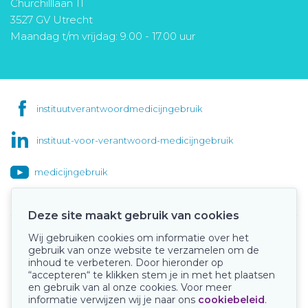
Churchilllaan 11
3527 GV Utrecht
Maandag t/m vrijdag: 9.00 - 17.00 uur
instituutverantwoordmedicijngebruik
instituut-voor-verantwoord-medicijngebruik
medicijngebruik
Deze site maakt gebruik van cookies
Wij gebruiken cookies om informatie over het
Onze keurmerken
gebruik van onze website te verzamelen om de
inhoud te verbeteren. Door hieronder op
“accepteren“ te klikken stem je in met het plaatsen
en gebruik van al onze cookies. Voor meer
informatie verwijzen wij je naar ons
cookiebeleid
.