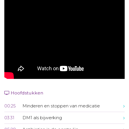
Aanmelden nieuwsbrief
Inloggen
Toegang leeromgeving
Hoofdstukken
00:25
Minderen en stoppen van medicatie
03:31
DM1 als bijwerking