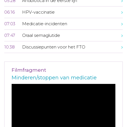
05:28
Antibiotica in de eerste lijn
06:16
HPV-vaccinatie
07:03
Medicatie-incidenten
07:47
Oraal semaglutide
10:38
Discussiepunten voor het FTO
Filmfragment
Minderen/stoppen van medicatie