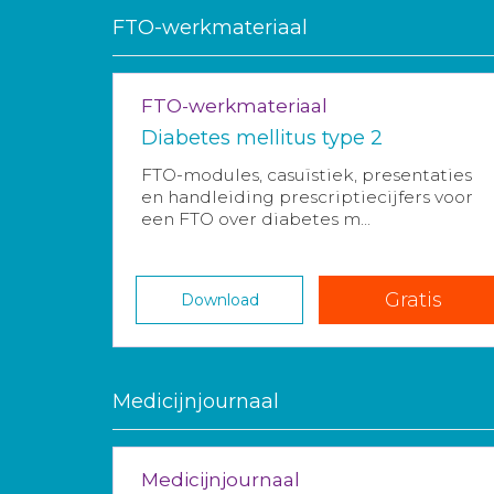
FTO-werkmateriaal
FTO-werkmateriaal
Diabetes mellitus type 2
FTO-modules, casuïstiek, presentaties
en handleiding prescriptiecijfers voor
een FTO over diabetes m...
Gratis
Download
Medicijnjournaal
Medicijnjournaal