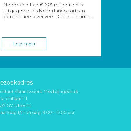
Nederland had € 228 miljoen extra
uitgegeven als Nederlandse artsen
percentueel evenveel DPP-4-remme...
Lees meer
ezoekadres
nstituut Verantwoord Medicijngebruik
urchilllaan 11
527 GV Utrecht
aandag t/m vrijdag: 9.00 - 17.00 uur