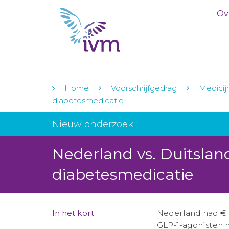
Ov
Home
Voorschrijfgedrag
Medicij
diabetesmedicatie
Nieuw onderzoek
Nederland vs. Duitslan
diabetesmedicatie
In het kort
Nederland had € 
GLP-1-agonisten h