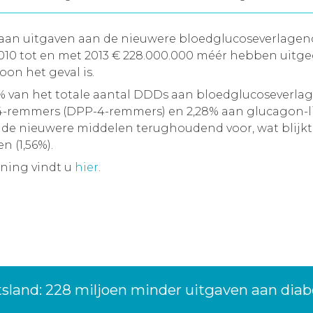
n aan uitgaven aan de nieuwere bloedglucoseverlage
 2010 tot en met 2013 € 228.000.000 méér hebben ui
on het geval is.
41% van het totale aantal DDDs aan bloedglucoseverla
-4-remmers (DPP-4-remmers) en 2,28% aan glucagon-li
n de nieuwere middelen terughoudend voor, wat blijkt
 (1,56%).
ening vindt u
hier
.
tsland: 228 miljoen minder uitgaven aan dia