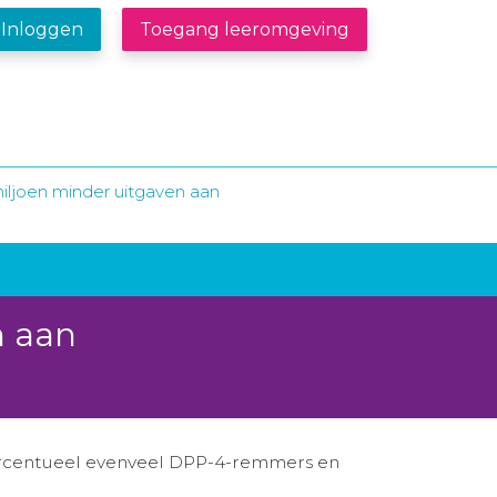
Inloggen
Toegang leeromgeving
miljoen minder uitgaven aan
n aan
ercentueel evenveel DPP-4-remmers en