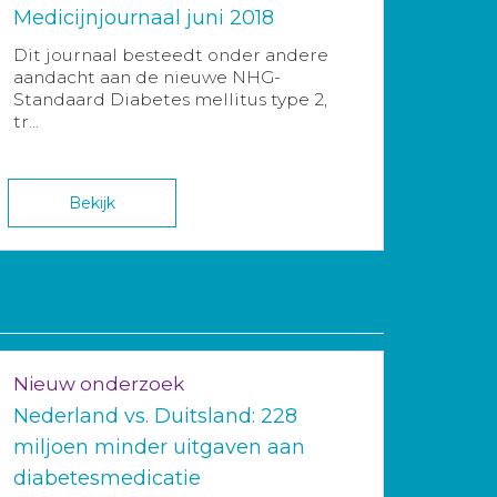
Medicijnjournaal juni 2018
Dit journaal besteedt onder andere
aandacht aan de nieuwe NHG-
Standaard Diabetes mellitus type 2,
tr...
Bekijk
Nieuw onderzoek
Nederland vs. Duitsland: 228
miljoen minder uitgaven aan
diabetesmedicatie