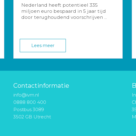
Nederland heeft potentieel 335
miljoen euro bespaard in 5 jaar tijd
door terughoudend voorschrijven ...
Lees meer
Contactinformatie
B
info@ivm.nl
I
0888 800 400
Ch
Postbus 3089
3
3502 GB Utrecht
M