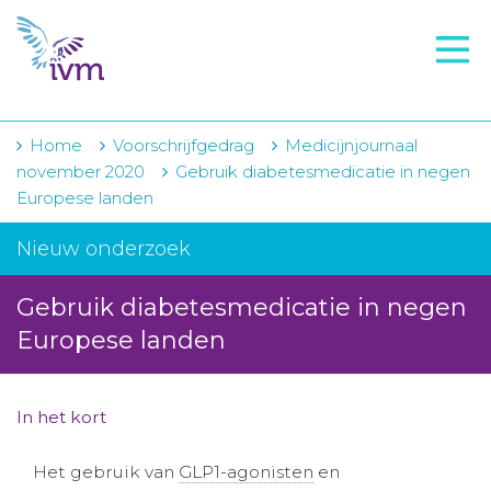
VMI
FTO voorbereiding
IVM-academie
Home
Voorschrijfgedrag
Medicijnjournaal
november 2020
Gebruik diabetesmedicatie in negen
Zorginstellingen
Europese landen
Voorschrijfgedrag
Nieuw onderzoek
Projecten
Gebruik diabetesmedicatie in negen
Over IVM
Europese landen
Actueel
In het kort
Contact
Het gebruik van
GLP1-agonisten
en
Winkelwagentje