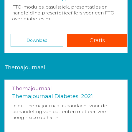
FTO-modules, casuïstiek, presentaties en
handleiding prescriptiecijfers voor een FTO
over diabetes m...
Gratis
Download
Themajournaal
Themajournaal
Themajournaal Diabetes, 2021
In dit Themajournaal is aandacht voor de
behandeling van patiënten met een zeer
hoog risico op hart-...