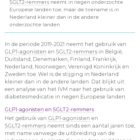
SGLT2-remmers
neemt in negen onderzochte
Aanmelden nieuwsbrief
Europese landen toe, maar de toename is in
Nederland kleiner dan in de andere
onderzochte landen.
Inloggen
In de periode 2019-2021 neemt het gebruik van
Toegang leeromgeving
GLP1-agonisten
en
SGLT2-remmers
in België,
Duitsland, Denemarken, Finland, Frankrijk,
Nederland, Noorwegen, Verenigd Koninkrijk en
Zweden toe. Wel is de stijging in Nederland
kleiner dan in de andere landen. Dat blijkt uit
een analyse van het IVM naar het gebruik van
diabetesmedicatie in negen Europese landen.
GLP1-agonisten
en
SGLT2-remmers
Het gebruik van
GLP1-agonisten
en
SGLT2-remmers
neemt sinds een aantal jaren toe,
met name vanwege de uitbreiding van de