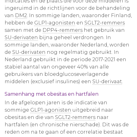
indicaties en de plaats die voor deze middelen is
ingeruimd in de richtlijnen voor de behandeling
van
DM2
. In sommige landen, waaronder Finland,
hebben de
GLP1-agonisten
en
SGLT2-remmers
samen met de
DPP4-remmers
het gebruik van
SU-derivaten
bijna geheel verdrongen. In
sommige landen, waaronder Nederland, worden
de
SU-derivaten
nog regelmatig gebruikt. In
Nederland gebruikt in de periode 2017-2021 een
stabiel aantal van ongeveer 40% van alle
gebruikers van bloedglucoseverlagende
middelen (exclusief insulines) een
SU-derivaat
.
Samenhang met obesitas en hartfalen
In de afgelopen jaren is de indicatie van
sommige
GLP1-agonisten
uitgebreid naar
obesitas en die van
SGLT2-remmers
naar
hartfalen (en chronische nierschade). Dit was de
reden om na te gaan of een correlatie bestaat