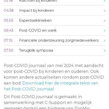
03:18
Klachten bij kinderen
04:38
Impact bij kinderen
05:55
Expertiseklinieken
06:43
Post-COVID en werk
07:15
Financiële ondersteuning zorgmedewerkers
07:50
Terugblik symposia
Post-COVID journaal van mei 2024 met aandacht
voor post-COVID bij kinderen en ouderen. Ook
komen andere actualiteiten rondom post-COVID
aan bod.
Download hier de integrale tekst van
het Post-COVID journaal.
Dit Post-COVID journaal is gemaakt in
samenwerking met C-Support en mogelijk
gemaakt dankzij een bijdrage van ZonMw.