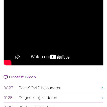
Aanmelden nieuwsbrief
Inloggen
Toegang leeromgeving
Hoofdstukken
00:27
Post-COVID bij ouderen
01:28
Diagnose bij kinderen