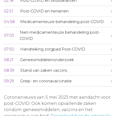
02:18
Post-COVID en virusvarianten
02:51
Post-COVID en hersenen
04:58
Medicamenteuze behandeling post-COVID
Niet-medicamenteuze behandeling post-
07:03
COVID
07:50
Handreiking zorgpad Post-COVID
08:21
Geneesmiddelenonderzoek
08:39
Stand van zaken vaccins
09:29
Griep- en coronavaccinatie
Coronanieuws van 5 mei 2023 met aandacht voor
post-COVID. Ook komen opvallende zaken
rondom geneesmiddelen, vaccins en het
coronavirus aan bod.
Download hier de integrale