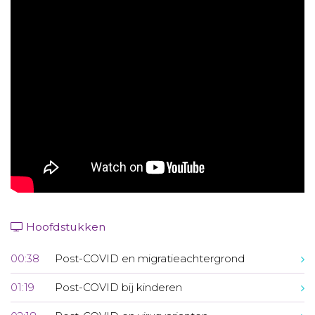
Aanmelden nieuwsbrief
Inloggen
Toegang leeromgeving
Hoofdstukken
00:38
Post-COVID en migratieachtergrond
01:19
Post-COVID bij kinderen