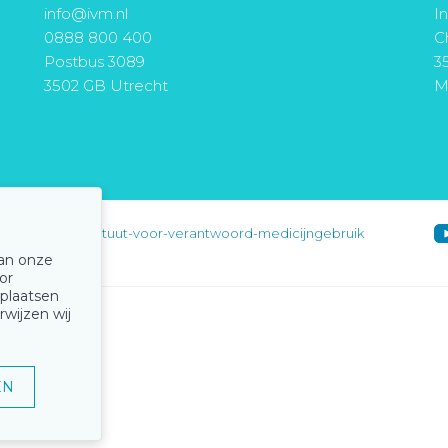
info@ivm.nl
I
0888 800 400
Ch
Postbus 3089
3
3502 GB Utrecht
M
instituut-voor-verantwoord-medicijngebruik
van onze
or
 plaatsen
rwijzen wij
EN