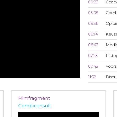
00:23
Genee
03:05
Combi
05:36
Opioï
06:14
Keuze
06:43
Medic
07:23
Pict
07:49
Voors
11:32
Discu
Filmfragment
Combiconsult