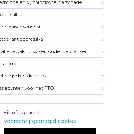
smiddelen bij chronische nierschade
consult
den huisartsenpost
tool antidepressiva
atiebewaking suikerhoudende dranken
ogrammen
chrijfgedrag diabetes
ssiepunten voor het FTO
Filmfragment
Voorschrijfgedrag diabetes