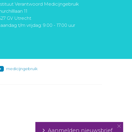
nstituut Verantwoord Medicijngebruik
urchilllaan 11
527 GV Utrecht
aandag t/m vrijdag: 9.00 - 17.00 uur
medicijngebruik
Aanmelden nieuwsbrief