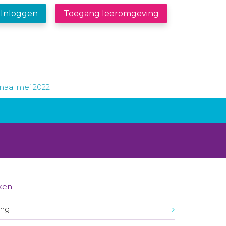
Inloggen
Toegang leeromgeving
naal mei 2022
ken
ing