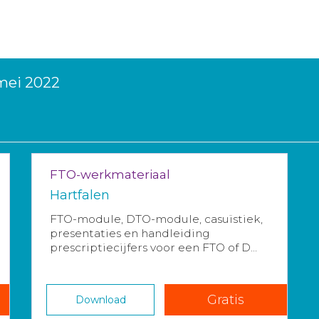
 mei 2022
FTO-werkmateriaal
Hartfalen
FTO-module, DTO-module, casuïstiek,
presentaties en handleiding
prescriptiecijfers voor een FTO of D...
Gratis
Download