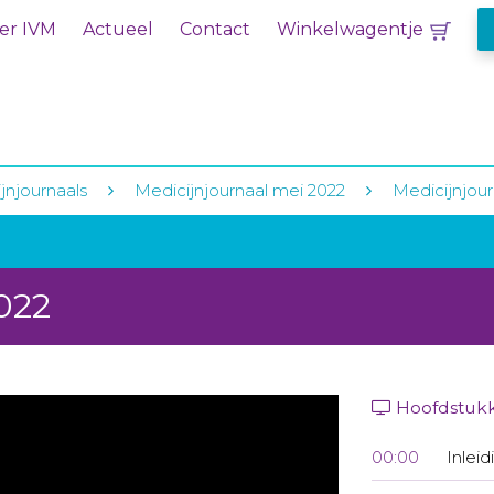
er IVM
Actueel
Contact
Winkelwagentje
jnjournaals
Medicijnjournaal mei 2022
Medicijnjour
022
Hoofdstuk
00:00
Inleid