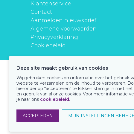
Klantenservice
Contact
Aanmelden nieuwsbrief
Algemene voorwaarden
Privacyverklaring
Cookiebeleid
Deze site maakt gebruik van cookies
instituutverantwoordmedicijngebruik
Wij gebruiken cookies om informatie over het gebruik 
website te verzamelen om de inhoud te verbeteren. Do
hieronder op “accepteren“ te klikken stem je in met het
en gebruik van al onze cookies. Voor meer informatie ve
Onze keurmerken
je naar ons
cookiebeleid
.
ACCEPTEREN
MIJN INSTELLINGEN BEHER