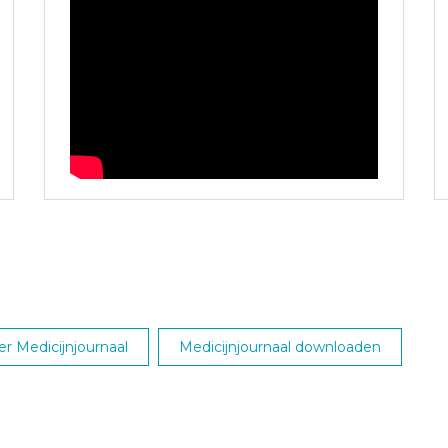
r Medicijnjournaal
Medicijnjournaal downloaden