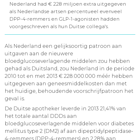
Nederland had € 228 miljoen extra uitgegeven
Aanmelden nieuwsbrief
als Nederlandse artsen percentueel evenveel
DPP-4-remmers en GLP-1-agonisten hadden
voorgeschreven als hun Duitse collega's.
Inloggen
Als Nederland een gelijksoortig patroon aan
Toegang leeromgeving
uitgaven aan de nieuwere
bloedglucoseverlagende middelen zou hebben
gehad als Duitsland, zou Nederland in de periode
2010 tot en met 2013 € 228.000.000 méér hebben
uitgegeven aan geneesmiddelkosten dan met
het huidige, behoudende voorschrijfpatroon het
geval is.
De Duitse apotheker leverde in 2013 21,41% van
het totale aantal DDDs aan
bloedglucoseverlagende middelen voor diabetes
mellitus type 2 (DM2) af aan dipeptidylpeptidase-
4-remmers (DPP-4-remmers) en 2,28% aan