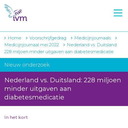
VMI
FTO voorbereiding
IVM-academie
Home
Voorschrijfgedrag
Medicijnjournaals
Medicijnjournaal mei 2022
Nederland vs. Duitsland:
Zorginstellingen
228 miljoen minder uitgaven aan diabetesmedicatie
Voorschrijfgedrag
Nieuw onderzoek
Projecten
Nederland vs. Duitsland: 228 miljoen
Over IVM
minder uitgaven aan
diabetesmedicatie
Actueel
Contact
In het kort
Winkelwagentje