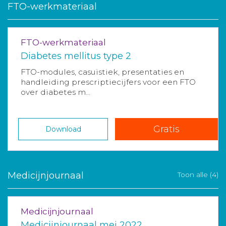
FTO-werkmateriaal
FTO-werkmateriaal
Diabetes mellitus type 2
FTO-modules, casuïstiek, presentaties en
handleiding prescriptiecijfers voor een FTO
over diabetes m...
Gratis
Download
Medicijnjournaal
Toon alle (4)
Medicijnjournaal
Medicijnjournaal mei 2022