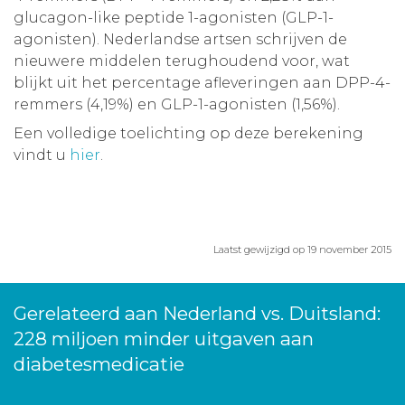
glucagon-like peptide 1-agonisten (GLP-1-
agonisten). Nederlandse artsen schrijven de
nieuwere middelen terughoudend voor, wat
blijkt uit het percentage afleveringen aan DPP-4-
remmers (4,19%) en GLP-1-agonisten (1,56%).
Een volledige toelichting op deze berekening
vindt u
hier
.
Laatst gewijzigd op 19 november 2015
Gerelateerd aan Nederland vs. Duitsland:
228 miljoen minder uitgaven aan
diabetesmedicatie